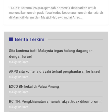
14, Oct 2020
85
0
14 OKT: Seramai 250,000 jemaah domestik dibenarkan untuk
menunaikan umrah pada fasa kedua kebenaran umrah dan ziarah
di Masjidil Haram dan Masjid Nabawi, mulai Ahad
…
Berita Terkini
Sita kontena bukti Malaysia tegas halang dagangan
dengan Israel
8 August 2026
AKPS sita kontena disyaki terkait penghantaran ke Israel
8 August 2026
EXCO BN kekal di Pulau Pinang
8 August 2026
RCI TH: Pengkhianatan amanah rakyat tidak dikompromi
8 August 2026