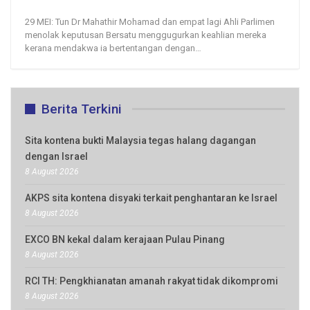
29, May 2020
311
0
29 MEI: Tun Dr Mahathir Mohamad dan empat lagi Ahli Parlimen
menolak keputusan Bersatu menggugurkan keahlian mereka
kerana mendakwa ia bertentangan dengan
…
Berita Terkini
Sita kontena bukti Malaysia tegas halang dagangan
dengan Israel
8 August 2026
AKPS sita kontena disyaki terkait penghantaran ke Israel
8 August 2026
EXCO BN kekal dalam kerajaan Pulau Pinang
8 August 2026
RCI TH: Pengkhianatan amanah rakyat tidak dikompromi
8 August 2026