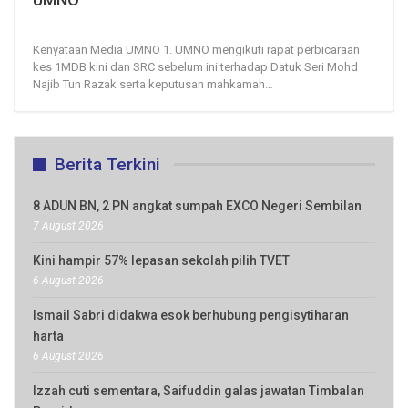
25, Oct 2024
25
0
Kenyataan Media
UMNO
1. UMNO mengikuti rapat perbicaraan
kes 1MDB kini dan SRC sebelum ini terhadap Datuk Seri Mohd
Najib Tun Razak serta keputusan mahkamah
…
Berita Terkini
8 ADUN BN, 2 PN angkat sumpah EXCO Negeri Sembilan
7 August 2026
Kini hampir 57% lepasan sekolah pilih TVET
6 August 2026
Ismail Sabri didakwa esok berhubung pengisytiharan
harta
6 August 2026
Izzah cuti sementara, Saifuddin galas jawatan Timbalan