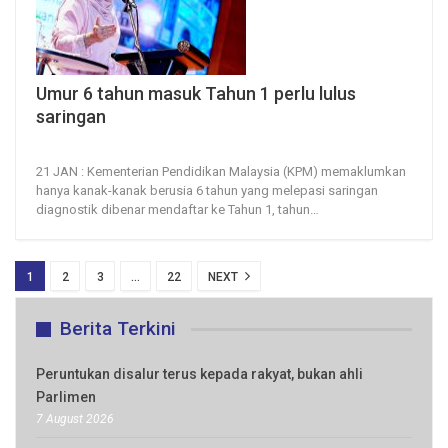
Umur 6 tahun masuk Tahun 1 perlu lulus
saringan
21, Jan 2026
55
0
21 JAN : Kementerian Pendidikan Malaysia (KPM) memaklumkan
hanya kanak-kanak berusia 6 tahun yang melepasi saringan
diagnostik dibenar mendaftar ke Tahun 1, tahun
…
1
2
3
…
22
NEXT
Berita Terkini
Peruntukan disalur terus kepada rakyat, bukan ahli
Parlimen
7 August 2026