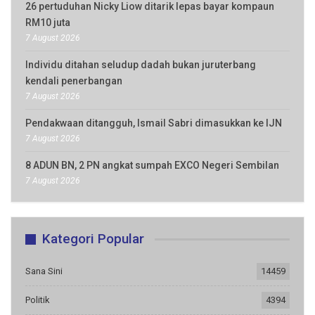
26 pertuduhan Nicky Liow ditarik lepas bayar kompaun
RM10 juta
7 August 2026
Individu ditahan seludup dadah bukan juruterbang
kendali penerbangan
7 August 2026
Pendakwaan ditangguh, Ismail Sabri dimasukkan ke IJN
7 August 2026
8 ADUN BN, 2 PN angkat sumpah EXCO Negeri Sembilan
7 August 2026
Kategori Popular
Sana Sini
14459
Politik
4394