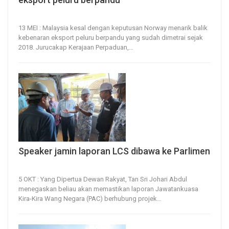
13, May 2026
22
0
13 MEI : Malaysia kesal dengan keputusan Norway menarik balik
kebenaran eksport peluru berpandu yang sudah dimetrai sejak
2018.
Jurucakap Kerajaan Perpaduan,
…
Speaker jamin laporan LCS dibawa ke Parlimen
5, Oct 2023
28
0
5 OKT : Yang Dipertua Dewan Rakyat, Tan Sri Johari Abdul
menegaskan beliau akan memastikan laporan Jawatankuasa
Kira-Kira Wang Negara (PAC) berhubung projek
…