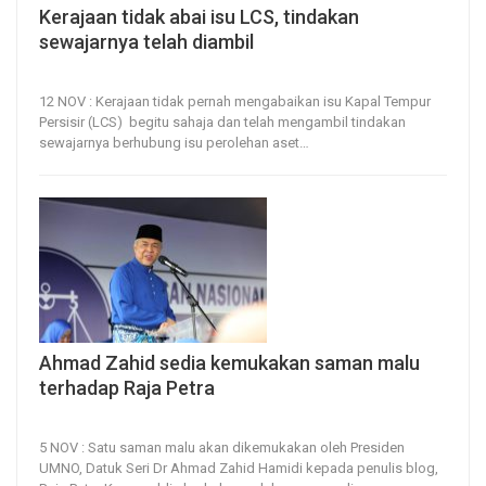
Kerajaan tidak abai isu LCS, tindakan
sewajarnya telah diambil
12, Nov 2022
86
0
12 NOV : Kerajaan tidak pernah mengabaikan isu Kapal Tempur
Persisir (LCS) begitu sahaja dan telah mengambil tindakan
sewajarnya berhubung isu perolehan aset
…
Ahmad Zahid sedia kemukakan saman malu
terhadap Raja Petra
5, Nov 2022
109
0
5 NOV : Satu saman malu akan dikemukakan oleh Presiden
UMNO, Datuk Seri Dr Ahmad Zahid Hamidi kepada penulis blog,