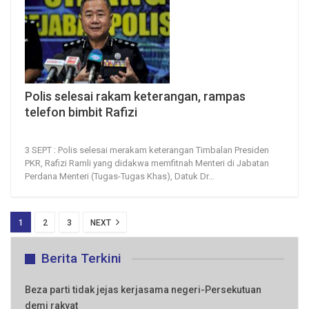
Polis selesai rakam keterangan, rampas
telefon bimbit Rafizi
3, Sep 2022
58
0
3 SEPT : Polis selesai merakam keterangan Timbalan Presiden
PKR, Rafizi Ramli yang didakwa memfitnah Menteri di Jabatan
Perdana Menteri (Tugas-Tugas Khas), Datuk Dr
…
1
2
3
NEXT
Berita Terkini
Beza parti tidak jejas kerjasama negeri-Persekutuan
demi rakyat