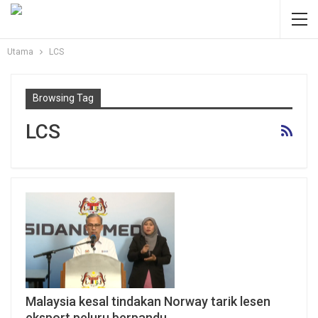
Utama
LCS
Browsing Tag
LCS
Malaysia kesal tindakan Norway tarik lesen
eksport peluru berpandu