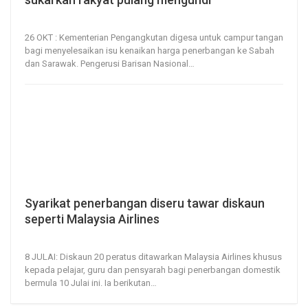
26, Oct 2022
124
0
26 OKT : Kementerian Pengangkutan digesa untuk campur tangan
bagi menyelesaikan isu kenaikan harga penerbangan ke Sabah
dan Sarawak.
Pengerusi Barisan Nasional
…
Syarikat penerbangan diseru tawar diskaun
seperti Malaysia Airlines
8, Jul 2020
106
0
8 JULAI: Diskaun 20 peratus ditawarkan Malaysia Airlines khusus
kepada pelajar, guru dan pensyarah bagi penerbangan domestik
bermula 10 Julai ini.
Ia berikutan
…