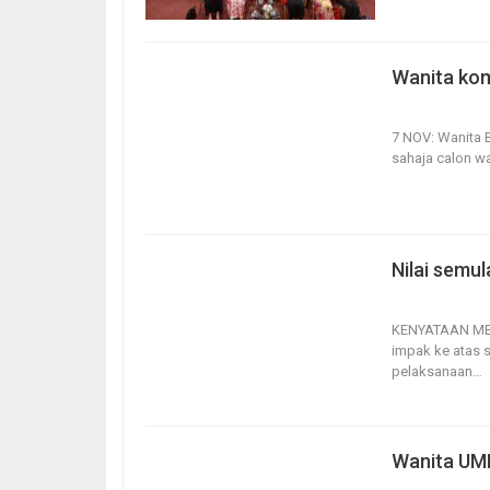
Wanita ko
7, Nov 2021
7 NOV: Wanita 
sahaja calon wa
Nilai semu
17, Jun 2021
KENYATAAN M
impak ke atas 
pelaksanaan
…
Wanita UMN