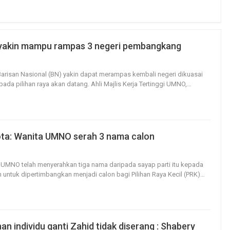
akin mampu rampas 3 negeri pembangkang
1
0
arisan Nasional (BN) yakin dapat merampas kembali negeri dikuasai
da pilihan raya akan datang.
Ahli Majlis Kerja Tertinggi UMNO,
…
ta: Wanita UMNO serah 3 nama calon
8
0
a UMNO telah menyerahkan tiga nama daripada sayap parti itu kepada
untuk dipertimbangkan menjadi calon bagi Pilihan Raya Kecil (PRK)
…
an individu ganti Zahid tidak diserang : Shabery