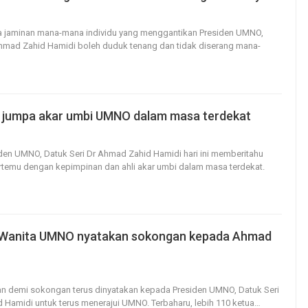
60
0
a jaminan mana-mana individu yang menggantikan Presiden UMNO,
Ahmad Zahid Hamidi boleh duduk tenang dan tidak diserang mana-
 jumpa akar umbi UMNO dalam masa terdekat
54
0
den UMNO, Datuk Seri Dr Ahmad Zahid Hamidi hari ini memberitahu
ertemu dengan kepimpinan dan ahli akar umbi dalam masa terdekat.
 Wanita UMNO nyatakan sokongan kepada Ahmad
131
0
an demi sokongan terus dinyatakan kepada Presiden UMNO, Datuk Seri
 Hamidi untuk terus menerajui UMNO.
Terbaharu, lebih 110 ketua
…