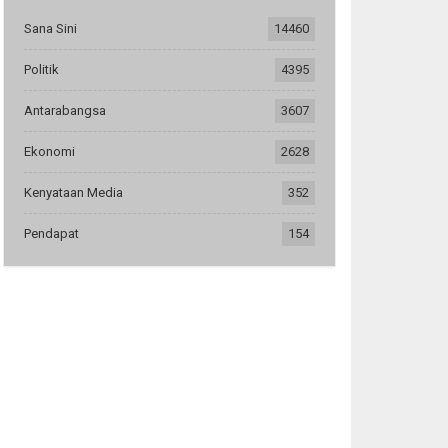
Sana Sini
14460
Politik
4395
Antarabangsa
3607
Ekonomi
2628
Kenyataan Media
352
Pendapat
154