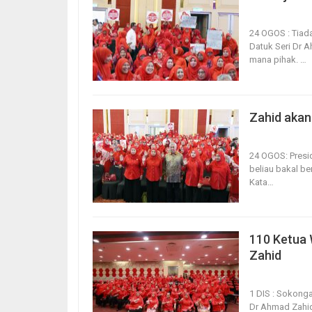
24, Aug 2023
24 OGOS : Tiad
Datuk Seri Dr 
mana pihak.
…
Zahid akan
24, Aug 2023
24 OGOS: Presi
beliau bakal b
Kata
…
110 Ketua
Zahid
1, Dec 2022
1 DIS : Sokong
Dr Ahmad Zahid