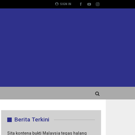
SIGN IN
Berita Terkini
Sita kontena bukti Malaysia tegas halang