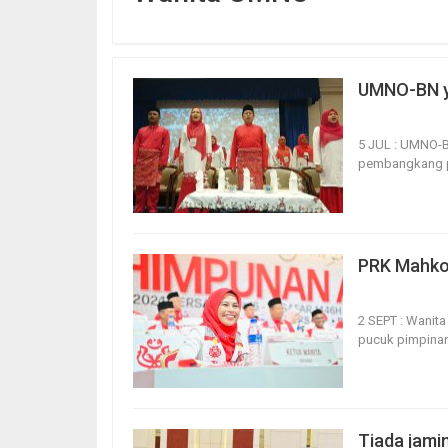
UMNO-BN y
5, Jul 2025
2
5 JUL : UMNO-B
pembangkang pa
PRK Mahko
2, Sep 2024
2
2 SEPT : Wanit
pucuk pimpinan 
Tiada jamin