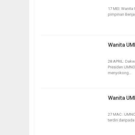
17, May 2021
17 MEI: Wanita
pimpinan Benja
Wanita UMN
28, Apr 2021
28 APRIL: Dak
Presiden UMNO,
menyokong
…
Wanita UMN
27, Mar 2021
27 MAC : UMNO 
terdiri daripad