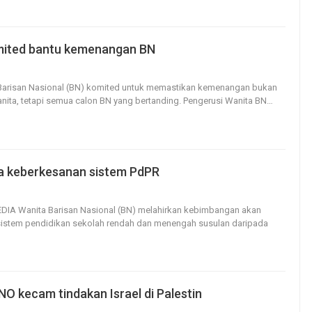
mited bantu kemenangan BN
33
0
Barisan Nasional (BN) komited untuk memastikan kemenangan bukan
nita, tetapi semua calon BN yang bertanding.
Pengerusi Wanita BN
…
la keberkesanan sistem PdPR
260
0
EDIA
Wanita Barisan Nasional (BN) melahirkan kebimbangan akan
sistem pendidikan sekolah rendah dan menengah susulan daripada
O kecam tindakan Israel di Palestin