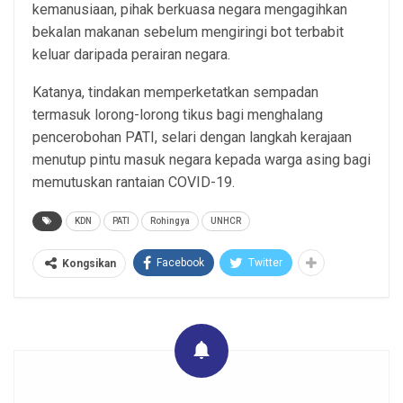
kemanusiaan, pihak berkuasa negara mengagihkan
bekalan makanan sebelum mengiringi bot terbabit
keluar daripada perairan negara.
Katanya, tindakan memperketatkan sempadan
termasuk lorong-lorong tikus bagi menghalang
pencerobohan PATI, selari dengan langkah kerajaan
menutup pintu masuk negara kepada warga asing bagi
memutuskan rantaian COVID-19.
KDN
PATI
Rohingya
UNHCR
Facebook
Twitter
Kongsikan
Get real time updates directly on you device, subscribe