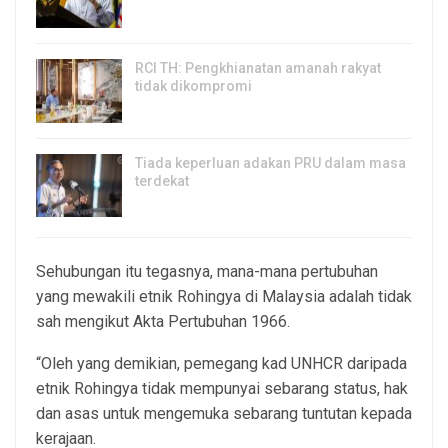
8, Aug 2026
RCI TH: Pengkhianatan amanah rakyat
tidak dikompromi
8, Aug 2026
Tiada keperluan adakan PRU dalam masa
terdekat
8, Aug 2026
Sehubungan itu tegasnya, mana-mana pertubuhan
yang mewakili etnik Rohingya di Malaysia adalah tidak
sah mengikut Akta Pertubuhan 1966.
“Oleh yang demikian, pemegang kad UNHCR daripada
etnik Rohingya tidak mempunyai sebarang status, hak
dan asas untuk mengemuka sebarang tuntutan kepada
kerajaan.