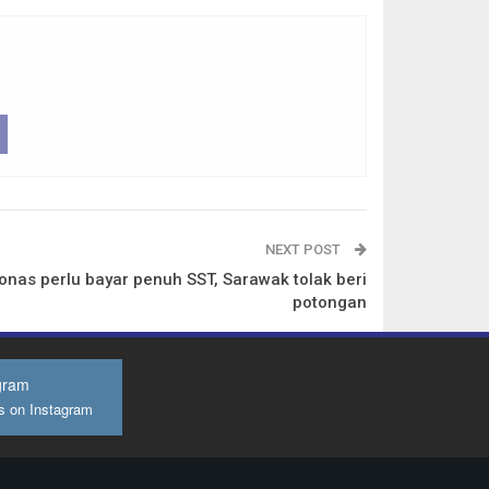
 device, subscribe now.
NEXT POST
onas perlu bayar penuh SST, Sarawak tolak beri
potongan
gram
s on Instagram