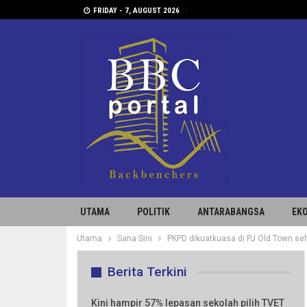
FRIDAY - 7, AUGUST 2026
UTAMA
POLITIK
ANTARABANGSA
EK
Utama
Sana Sini
PKPD dikuatkuasa di PJ Old Town se
Berita Terkini
Kini hampir 57% lepasan sekolah pilih TVET