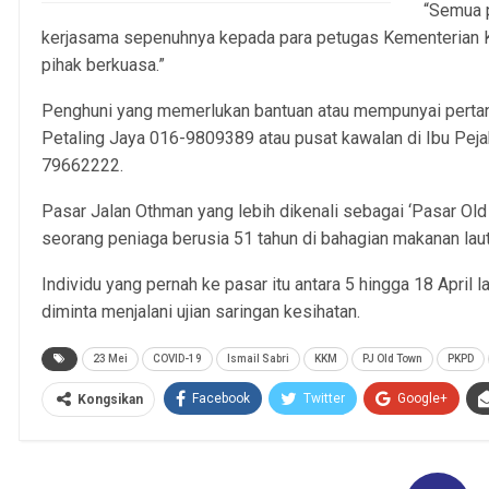
“Semua 
kerjasama sepenuhnya kepada para petugas Kementerian 
pihak berkuasa.”
Penghuni yang memerlukan bantuan atau mempunyai perta
Petaling Jaya 016-9809389 atau pusat kawalan di Ibu Peja
79662222.
Pasar Jalan Othman yang lebih dikenali sebagai ‘Pasar Old 
seorang peniaga berusia 51 tahun di bahagian makanan laut
Individu yang pernah ke pasar itu antara 5 hingga 18 April 
diminta menjalani ujian saringan kesihatan.
23 Mei
COVID-19
Ismail Sabri
KKM
PJ Old Town
PKPD
Facebook
Twitter
Google+
Kongsikan