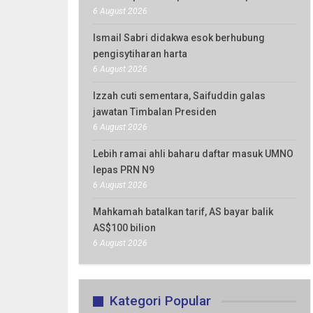
6 August 2026
Ismail Sabri didakwa esok berhubung
pengisytiharan harta
6 August 2026
Izzah cuti sementara, Saifuddin galas
jawatan Timbalan Presiden
6 August 2026
Lebih ramai ahli baharu daftar masuk UMNO
lepas PRN N9
6 August 2026
Mahkamah batalkan tarif, AS bayar balik
AS$100 bilion
6 August 2026
Kategori Popular