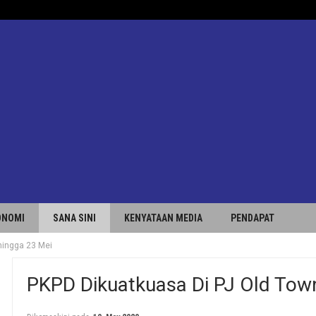
ONOMI
SANA SINI
KENYATAAN MEDIA
PENDAPAT
hingga 23 Mei
PKPD Dikuatkuasa Di PJ Old Tow