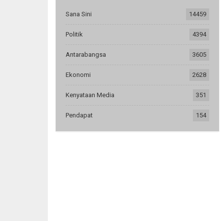
Sana Sini
14459
Politik
4394
Antarabangsa
3605
Ekonomi
2628
Kenyataan Media
351
Pendapat
154