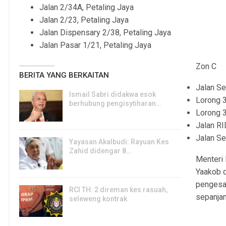
Jalan 2/34A, Petaling Jaya
Jalan 2/23, Petaling Jaya
Jalan Dispensary 2/38, Petaling Jaya
Jalan Pasar 1/21, Petaling Jaya
Zon C
BERITA YANG BERKAITAN
Jalan Se
Ismail Sabri didakwa esok
Lorong 3
berhubung pengisytiharan…
Lorong 3
6, Aug 2026
Jalan RI
Jalan Se
Yayasan Akalbudi: Rayuan Kes
Zahid didengar 8…
Menteri 
5, Aug 2026
Yaakob d
pengesan
RCI TH: 2 direman kes rasuah,
sepanja
seleweng kontrak
4, Aug 2026