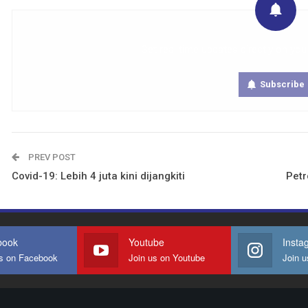
Get real time updates directly on you
Subscribe
PREV POST
Covid-19: Lebih 4 juta kini dijangkiti
Petr
book
Youtube
Insta
us on Facebook
Join us on Youtube
Join u