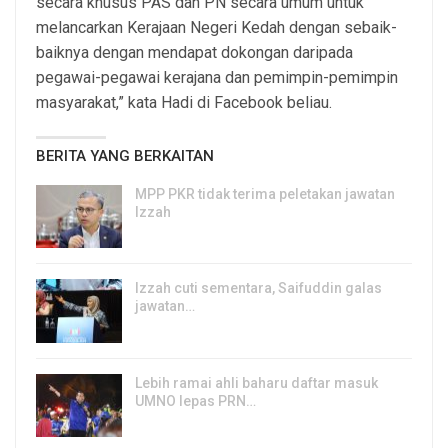
secara khusus PAS dan PN secara umum untuk
melancarkan Kerajaan Negeri Kedah dengan sebaik-
baiknya dengan mendapat dokongan daripada
pegawai-pegawai kerajana dan pemimpin-pemimpin
masyarakat,” kata Hadi di Facebook beliau.
BERITA YANG BERKAITAN
MPP PKR tidak terima peletakan jawatan
Izzah
8, Aug 2026
Izzah cuti sementara, Saifuddin galas
jawatan…
6, Aug 2026
Lebih ramai ahli baharu daftar masuk
UMNO lepas PRN…
6, Aug 2026