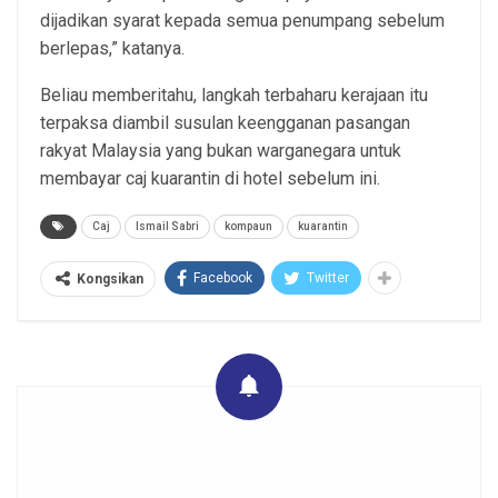
dijadikan syarat kepada semua penumpang sebelum
berlepas,” katanya.
Beliau memberitahu, langkah terbaharu kerajaan itu
terpaksa diambil susulan keengganan pasangan
rakyat Malaysia yang bukan warganegara untuk
membayar caj kuarantin di hotel sebelum ini.
Caj
Ismail Sabri
kompaun
kuarantin
Facebook
Twitter
Kongsikan
Get real time updates directly on you device, subscribe
now.