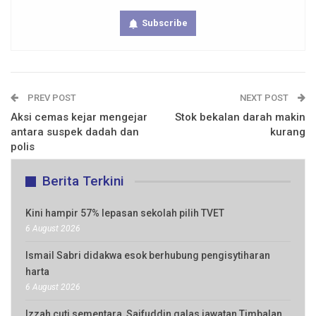
Subscribe
PREV POST
NEXT POST
Aksi cemas kejar mengejar
Stok bekalan darah makin
antara suspek dadah dan
kurang
polis
Berita Terkini
Kini hampir 57% lepasan sekolah pilih TVET
6 August 2026
Ismail Sabri didakwa esok berhubung pengisytiharan
harta
6 August 2026
Izzah cuti sementara, Saifuddin galas jawatan Timbalan