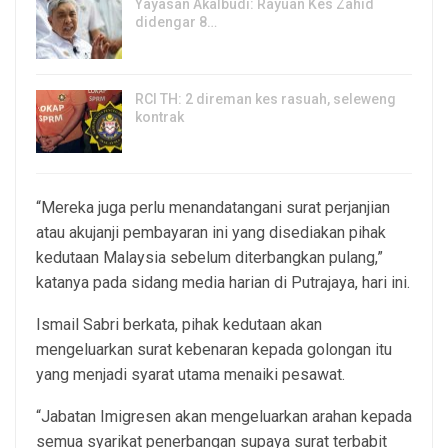
Yayasan Akalbudi: Rayuan Kes Zahid
didengar 8…
5, Aug 2026
RCI TH: 2 direman kes rasuah, seleweng
kontrak
4, Aug 2026
“Mereka juga perlu menandatangani surat perjanjian
atau akujanji pembayaran ini yang disediakan pihak
kedutaan Malaysia sebelum diterbangkan pulang,”
katanya pada sidang media harian di Putrajaya, hari ini.
Ismail Sabri berkata, pihak kedutaan akan
mengeluarkan surat kebenaran kepada golongan itu
yang menjadi syarat utama menaiki pesawat.
“Jabatan Imigresen akan mengeluarkan arahan kepada
semua syarikat penerbangan supaya surat terbabit