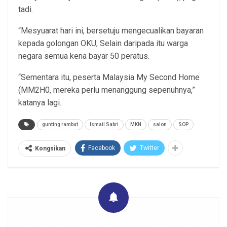
tadi.
“Mesyuarat hari ini, bersetuju mengecualikan bayaran
kepada golongan OKU, Selain daripada itu warga
negara semua kena bayar 50 peratus.
“Sementara itu, peserta Malaysia My Second Home
(MM2H0, mereka perlu menanggung sepenuhnya,”
katanya lagi.
gunting rambut
Ismail Sabri
MKN
salon
SOP
Facebook
Twitter
Kongsikan
Get real time updates directly on you device, subscribe