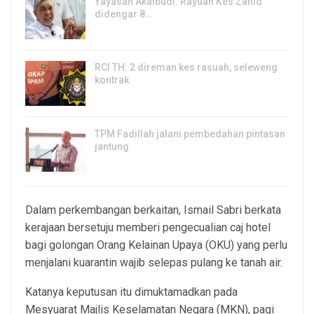
Yayasan Akalbudi: Rayuan Kes Zahid
didengar 8…
5, Aug 2026
RCI TH: 2 direman kes rasuah, seleweng
kontrak
4, Aug 2026
TPM Fadillah jalani pembedahan pintasan
jantung
3, Aug 2026
Dalam perkembangan berkaitan, Ismail Sabri berkata
kerajaan bersetuju memberi pengecualian caj hotel
bagi golongan Orang Kelainan Upaya (OKU) yang perlu
menjalani kuarantin wajib selepas pulang ke tanah air.
Katanya keputusan itu dimuktamadkan pada
Mesyuarat Majlis Keselamatan Negara (MKN), pagi