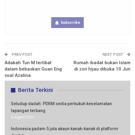
now.
Subscribe
PREV POST
NEXT POST
Adakah Tun M terlibat
Rumah ibadat bukan Islam
dalam bebaskan Guan Eng
di zon hijau dibuka 10 Jun
soal Azalina
Berita Terkini
Seludup dadah: PDRM sedia perkukuh keselamatan
lapangan terbang
5 August 2026
Indonesia padam 5 juta akaun kanak-kanak di platform