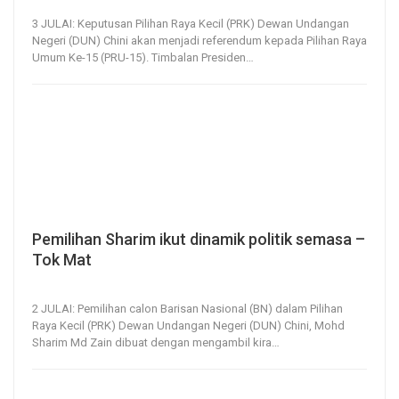
3, Jul 2020
264
0
3 JULAI: Keputusan Pilihan Raya Kecil (PRK) Dewan Undangan
Negeri (DUN) Chini akan menjadi referendum kepada Pilihan Raya
Umum Ke-15 (PRU-15).
Timbalan Presiden
…
Pemilihan Sharim ikut dinamik politik semasa –
Tok Mat
2, Jul 2020
155
0
2 JULAI: Pemilihan calon Barisan Nasional (BN) dalam Pilihan
Raya Kecil (PRK) Dewan Undangan Negeri (DUN) Chini, Mohd
Sharim Md Zain dibuat dengan mengambil kira
…