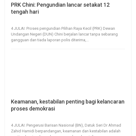
PRK Chini: Pengundian lancar setakat 12
tengah hari
4, Jul 2020
71
0
4 JULAI: Proses pengundian Pilihan Raya Kecil (PRK) Dewan
Undangan Negeri (DUN) Chini berjalan lancar tanpa sebarang
gangguan dan tiada laporan polis diterima,
…
Keamanan, kestabilan penting bagi kelancaran
proses demokrasi
4, Jul 2020
126
0
4 JULAI: Pengerusi Barisan Nasional (BN), Datuk Seri Dr Ahmad
Zahid Hamidi berpandangan, keamanan dan kestabilan adalah