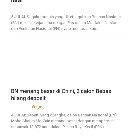
5, Jul 2020
76
0
5 JULAI: Segala formula yang diketengahkan Barisan Nasional
(BN) melalui kerjasama dengan Pas dalam Muafakat Nasional
dan Perikatan Nasional (PN) nyata membuahkan
…
BN menang besar di Chini, 2 calon Bebas
hilang deposit
4, Jul 2020
1,053
0
4 JULAI: Seperti yang dijangka, calon Barisan Nasional (BN),
Mohd Sharim Md Zain menang besar dengan memperoleh
sebanyak 13,872 undi dalam Pilihan Raya Kecil (PRK)
…