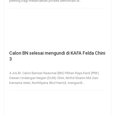
penting bagi melancarkan proses demokrasi di
…
Calon BN selesai mengundi di KAFA Felda Chini
3
4, Jul 2020
108
0
4 JULAI: Calon Barisan Nasional (BN) Pilihan Raya Kecil (PRK)
Dewan Undangan Negeri (DUN) Chini, Mohd Sharim Md Zain
bersama isteri, Norhiliyana Abd Hamid, mengundi
…