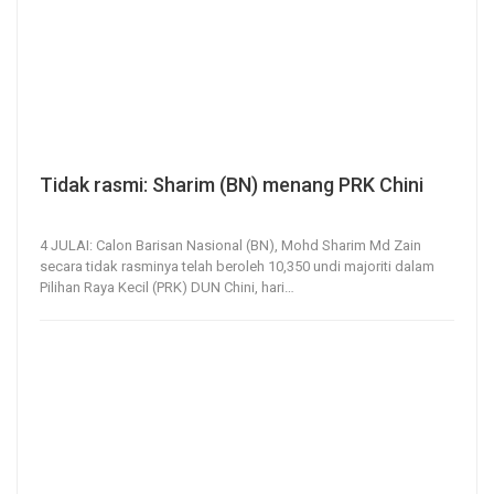
Tidak rasmi: Sharim (BN) menang PRK Chini
4, Jul 2020
228
0
4 JULAI: Calon Barisan Nasional (BN), Mohd Sharim Md Zain
secara tidak rasminya telah beroleh 10,350 undi majoriti dalam
Pilihan Raya Kecil (PRK) DUN Chini, hari
…