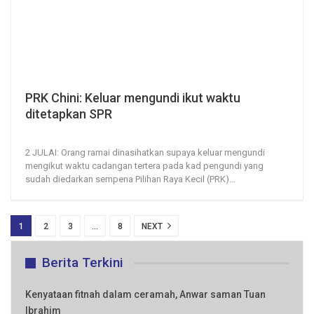
PRK Chini: Keluar mengundi ikut waktu
ditetapkan SPR
2, Jul 2020
389
0
2 JULAI: Orang ramai dinasihatkan supaya keluar mengundi
mengikut waktu cadangan tertera pada kad pengundi yang
sudah diedarkan sempena Pilihan Raya Kecil (PRK)
…
1
2
3
…
8
NEXT
Berita Terkini
Kenyataan fitnah dalam ceramah, Anwar saman Tuan
Ibrahim