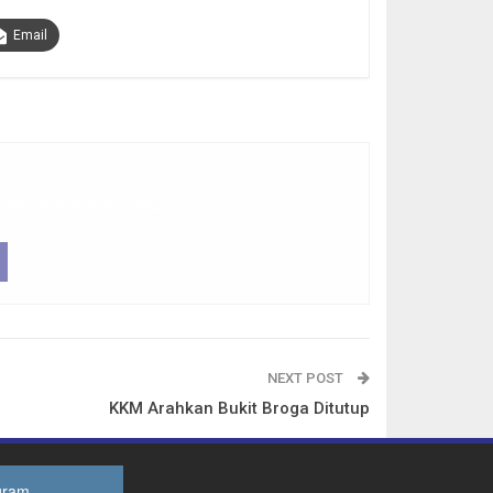
Email
 device, subscribe now.
NEXT POST
KKM Arahkan Bukit Broga Ditutup
gram