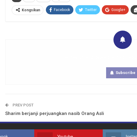
Facebook
Twitter
Google+
Kongsikan
Get real time updates directly on you
Subscribe
PREV POST
Sharim berjanji perjuangkan nasib Orang Asli
book
Youtube
Insta