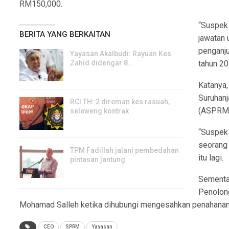
RM150,000.
“Suspek
BERITA YANG BERKAITAN
jawatan 
penganj
Yayasan Akalbudi: Rayuan Kes
Zahid didengar 8…
tahun 20
5, Aug 2026
Katanya,
Suruhan
RCI TH: 2 direman kes rasuah,
(ASPRM 
seleweng kontrak
4, Aug 2026
“Suspek 
seorang
TPM Fadillah jalani pembedahan
itu lagi.
pintasan jantung
3, Aug 2026
Sementar
Penolon
Mohamad Salleh ketika dihubungi mengesahkan penahanan 
CEO
SPRM
Yayasan