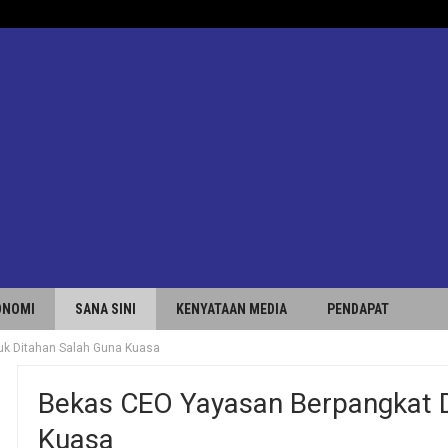
ONOMI
SANA SINI
KENYATAAN MEDIA
PENDAPAT
k Ditahan Salah Guna Kuasa
Bekas CEO Yayasan Berpangkat D
Kuasa