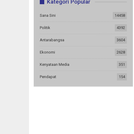
Kategori Popular
Sana Sini
14458
Politik
4392
Antarabangsa
3604
Ekonomi
2628
Kenyataan Media
351
Pendapat
154