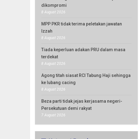
dikompromi
8 August 2026
MPP PKR tidak terima peletakan jawatan
Izzah
8 August 2026
Tiada keperluan adakan PRU dalam masa
terdekat
8 August 2026
Agong titah siasat RCI Tabung Haji sehingga
ke lubang cacing
8 August 2026
Beza parti tidak jejas kerjasama negeri-
Persekutuan demi rakyat
7 August 2026