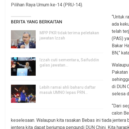
Pilihan Raya Umum ke-14 (PRU-14).
“Untuk r
BERITA YANG BERKAITAN
ada kek
telah te
MPP PKR tidak terima peletakan
jawatan Izzah
(PAS) ya
8, Aug 2026
Bakar Ha
BN,” kat
Izzah cuti sementara, Saifuddin
Walaupun
galas jawatan…
Pakatan 
6, Aug 2026
sehingg
di DUN C
Lebih ramai ahli baharu daftar
masuk UMNO lepas PRN…
selesa d
6, Aug 2026
“Dari seg
calon Be
keselesaan. Walaupun kita rasakan Bebas ini tiada jentera b
jentera kita dapat berjumpa pengundi DUN Chini. Kita hara