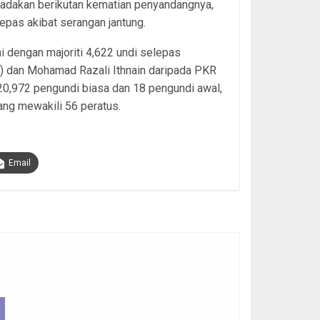
iadakan berikutan kematian penyandangnya,
epas akibat serangan jantung.
 dengan majoriti 4,622 undi selepas
 dan Mohamad Razali Ithnain daripada PKR
a 20,972 pengundi biasa dan 18 pengundi awal,
ang mewakili 56 peratus.
Email
 device, subscribe now.