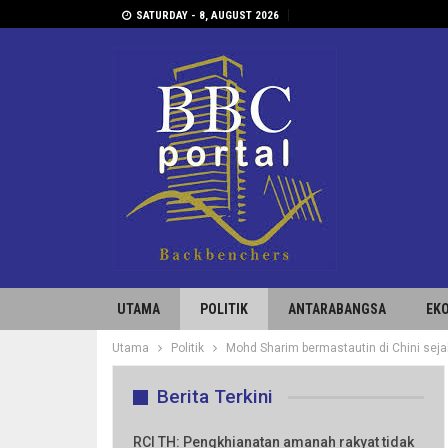
SATURDAY - 8, AUGUST 2026
UTAMA
POLITIK
ANTARABANGSA
EK
Utama
Politik
Mohd Sharim bermastautin di Chini sejak
Berita Terkini
RCI TH: Pengkhianatan amanah rakyat tidak