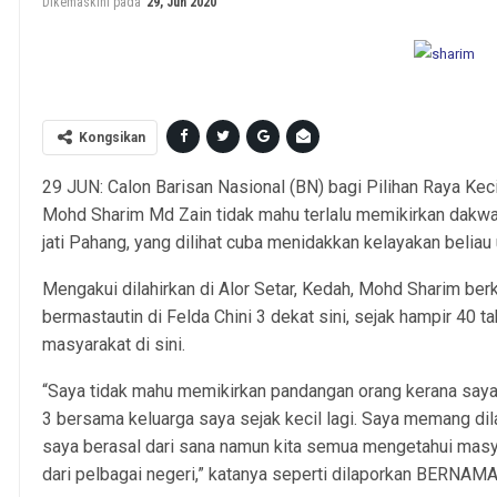
Dikemaskini pada
29, Jun 2020
Gambar: Facebook Pute
Kongsikan
29 JUN: Calon Barisan Nasional (BN) bagi Pilihan Raya Ke
Mohd Sharim Md Zain tidak mahu terlalu memikirkan dakwa
jati Pahang, yang dilihat cuba menidakkan kelayakan beliau
Mengakui dilahirkan di Alor Setar, Kedah, Mohd Sharim berk
bermastautin di Felda Chini 3 dekat sini, sejak hampir 40
masyarakat di sini.
“Saya tidak mahu memikirkan pandangan orang kerana saya 
3 bersama keluarga saya sejak kecil lagi. Saya memang dila
saya berasal dari sana namun kita semua mengetahui ma
dari pelbagai negeri,” katanya seperti dilaporkan BERNAMA