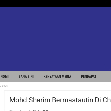
ONOMI
SANA SINI
KENYATAAN MEDIA
PENDAPAT
 kecil
Mohd Sharim Bermastautin Di Chi