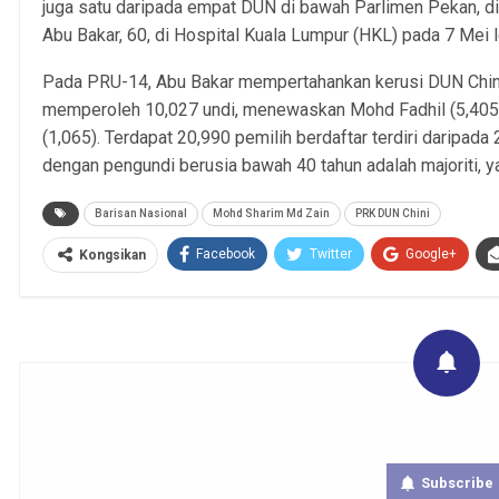
juga satu daripada empat DUN di bawah Parlimen Pekan, d
Abu Bakar, 60, di Hospital Kuala Lumpur (HKL) pada 7 Mei l
Pada PRU-14, Abu Bakar mempertahankan kerusi DUN Chini
memperoleh 10,027 undi, menewaskan Mohd Fadhil (5,405)
(1,065). Terdapat 20,990 pemilih berdaftar terdiri daripad
dengan pengundi berusia bawah 40 tahun adalah majoriti, y
Barisan Nasional
Mohd Sharim Md Zain
PRK DUN Chini
Facebook
Twitter
Google+
Kongsikan
Get real time updates directly on you
Subscribe