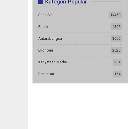
Kategori Popular
Sana Sini
14459
Politik
4395
Antarabangsa
3606
Ekonomi
2628
Kenyataan Media
351
Pendapat
154