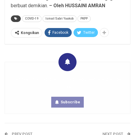
berbuat demikian.
– Oleh HUSSAINI AMRAN
COVID-19
Ismail Sabri Yaakob
PKPP
Facebook
Twitter
Kongsikan
Get real time updates directly on you device, subscribe
now.
Subscribe
PREV POST
NEXT POST