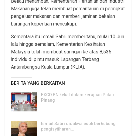
Beliau menambah, Kementerian Pertanian dan Industri
Makanan juga telah membuat pemantauan di peringkat
pengeluar makanan dan memberi jaminan bekalan
barangan keperluan mencukupi.
Sementara itu Ismail Sabri memberitahu, mulai 10 Jun
lalu hingga semalam, Kementerian Kesihatan
Malaysia telah membuat saringan ke atas 8,535
individu di pintu masuk Lapangan Terbang
Antarabangsa Kuala Lumpur (KLIA).
BERITA YANG BERKAITAN
EXCO BN kekal dalam kerajaan Pulau
Pinang
8, Aug 2026
Ismail Sabri didakwa esok berhubung
pengisytiharan…
6, Aug 2026