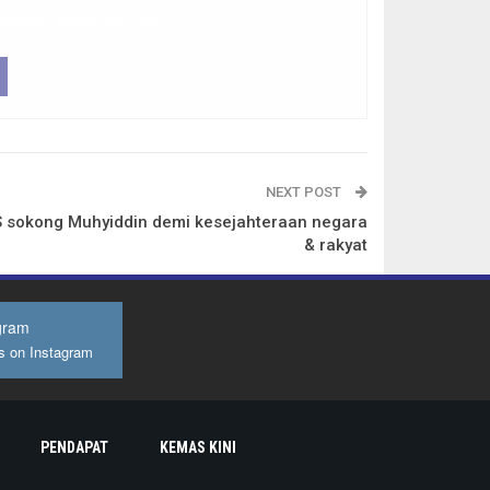
 device, subscribe now.
NEXT POST
 sokong Muhyiddin demi kesejahteraan negara
& rakyat
gram
s on Instagram
PENDAPAT
KEMAS KINI