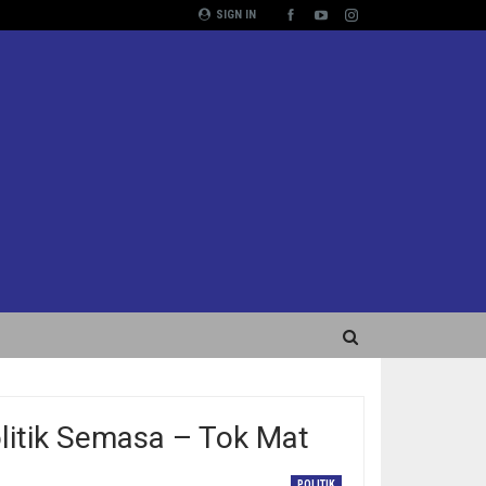
SIGN IN
olitik Semasa – Tok Mat
POLITIK