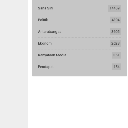
Sana Sini
14459
Politik
4394
Antarabangsa
3605
Ekonomi
2628
Kenyataan Media
351
Pendapat
154