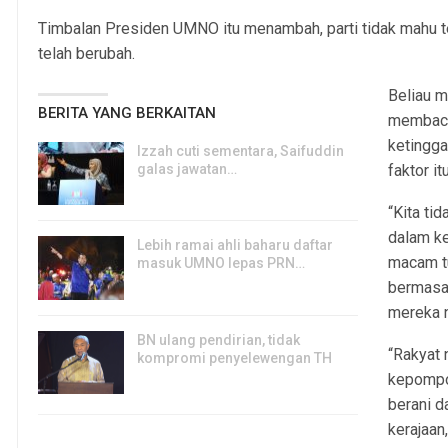
Timbalan Presiden UMNO itu menambah, parti tidak mahu 
telah berubah.
Beliau 
BERITA YANG BERKAITAN
membaca 
ketingga
Izzah cuti sementara, Saifuddin
galas jawatan…
faktor itu
6, Aug 2026
“Kita ti
dalam ke
Lebih ramai ahli baharu daftar
macam t
masuk UMNO lepas PRN…
bermasa
6, Aug 2026
mereka n
BN ulang pendirian, tidak
“Rakyat 
kompromi penyelewengan TH
kepompon
6, Aug 2026
berani d
kerajaan,