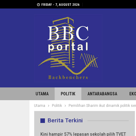
FRIDAY - 7, AUGUST 2026
UTAMA
POLITIK
ANTARABANGSA
EK
Utama
Politik
Pemilihan Sharim ikut dinamik politik 
Berita Terkini
Kini hampir 57% lepasan sekolah pilih TVET