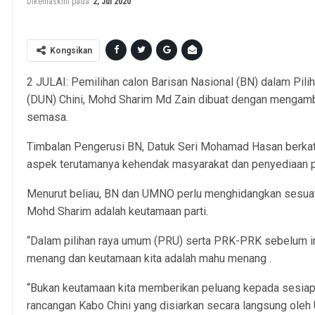
Dikemaskini pada
2, Jul 2020
Kongsikan
2 JULAI: Pemilihan calon Barisan Nasional (BN) dalam Pil
(DUN) Chini, Mohd Sharim Md Zain dibuat dengan mengambil
semasa.
Timbalan Pengerusi BN, Datuk Seri Mohamad Hasan berkata, 
aspek terutamanya kehendak masyarakat dan penyediaan 
Menurut beliau, BN dan UMNO perlu menghidangkan sesuat
Mohd Sharim adalah keutamaan parti.
“Dalam pilihan raya umum (PRU) serta PRK-PRK sebelum ini 
menang dan keutamaan kita adalah mahu menang .
“Bukan keutamaan kita memberikan peluang kepada sesiapa
rancangan Kabo Chini yang disiarkan secara langsung ole