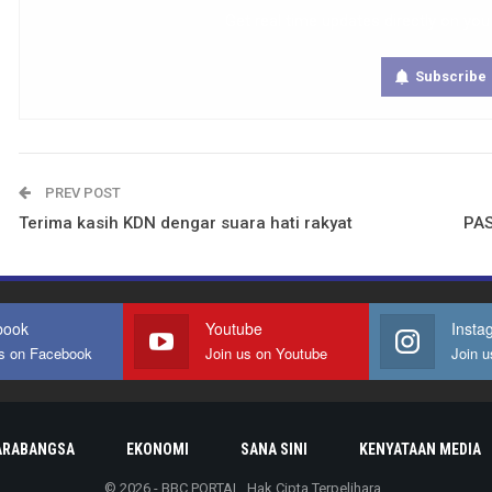
Get real time updates directly on you
Subscribe
PREV POST
Terima kasih KDN dengar suara hati rakyat
PAS
book
Youtube
Insta
us on Facebook
Join us on Youtube
Join u
ARABANGSA
EKONOMI
SANA SINI
KENYATAAN MEDIA
© 2026 - BBC PORTAL. Hak Cipta Terpelihara.