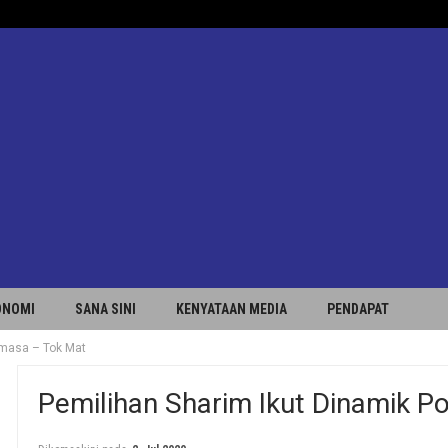
ONOMI
SANA SINI
KENYATAAN MEDIA
PENDAPAT
semasa – Tok Mat
Pemilihan Sharim Ikut Dinamik P