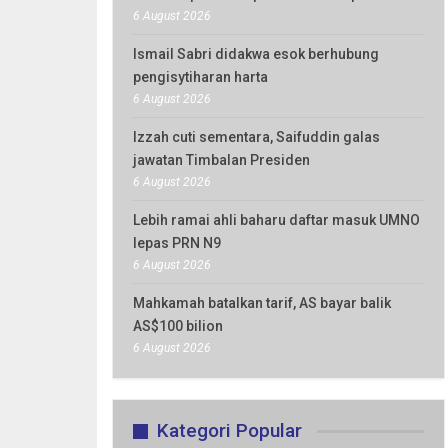
6 August 2026
Ismail Sabri didakwa esok berhubung
pengisytiharan harta
6 August 2026
Izzah cuti sementara, Saifuddin galas
jawatan Timbalan Presiden
6 August 2026
Lebih ramai ahli baharu daftar masuk UMNO
lepas PRN N9
6 August 2026
Mahkamah batalkan tarif, AS bayar balik
AS$100 bilion
6 August 2026
Kategori Popular