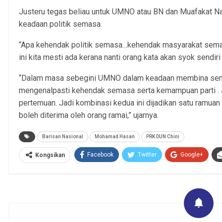
Justeru tegas beliau untuk UMNO atau BN dan Muafakat Na
keadaan politik semasa.
“Apa kehendak politik semasa…kehendak masyarakat sem
ini kita mesti ada kerana nanti orang kata akan syok sendiri
“Dalam masa sebegini UMNO dalam keadaan membina semul
mengenalpasti kehendak semasa serta kemampuan parti . Jad
pertemuan. Jadi kombinasi kedua ini dijadikan satu ramuan
boleh diterima oleh orang ramai,” ujarnya.
Barisan Nasional
Mohamad Hasan
PRK DUN Chini
Facebook
Twitter
Google+
Kongsikan