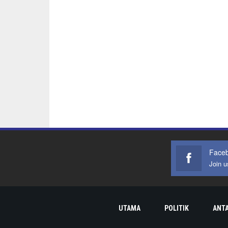
Face
Join 
UTAMA
POLITIK
ANT