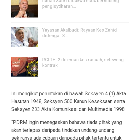
Ismail Sabri didakwa esok berhubung
pengisytiharan…
6, Aug 2026
Yayasan Akalbudi: Rayuan Kes Zahid
didengar 8…
5, Aug 2026
RCI TH: 2 direman kes rasuah, seleweng
kontrak
4, Aug 2026
Ini mengikut peruntukan di bawah Seksyen 4 (1) Akta
Hasutan 1948, Seksyen 500 Kanun Keseksaan serta
Seksyen 233 Akta Komunikasi dan Multimedia 1998.
“PDRM ingin menegaskan bahawa tiada pihak yang
akan terlepas daripada tindakan undang-undang
sekiranya ada cubaan daripada pihak tertentu untuk