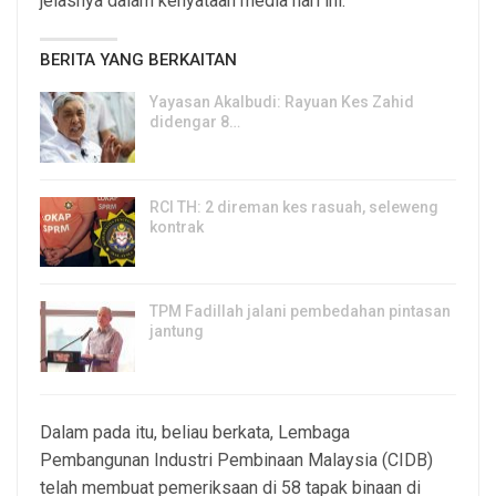
jelasnya dalam kenyataan media hari ini.
BERITA YANG BERKAITAN
Yayasan Akalbudi: Rayuan Kes Zahid
didengar 8…
5, Aug 2026
RCI TH: 2 direman kes rasuah, seleweng
kontrak
4, Aug 2026
TPM Fadillah jalani pembedahan pintasan
jantung
3, Aug 2026
Dalam pada itu, beliau berkata, Lembaga
Pembangunan Industri Pembinaan Malaysia (CIDB)
telah membuat pemeriksaan di 58 tapak binaan di