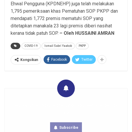
Ehwal Pengguna (KPDNEHP) juga telah melakukan
1,795 pemeriksaan khas Pematuhan SOP PKPP dan
mendapati 1,772 premis mematuhi SOP yang
ditetapkan manakala 23 lagi premis diberi nasihat
kerana tidak patuh SOP.
– Oleh HUSSAINI AMRAN
COVID-19
Ismail Sabri Yaakob
PKPP
Facebook
Twitter
Kongsikan
Get real time updates directly on you device, subscribe
now.
Subscribe