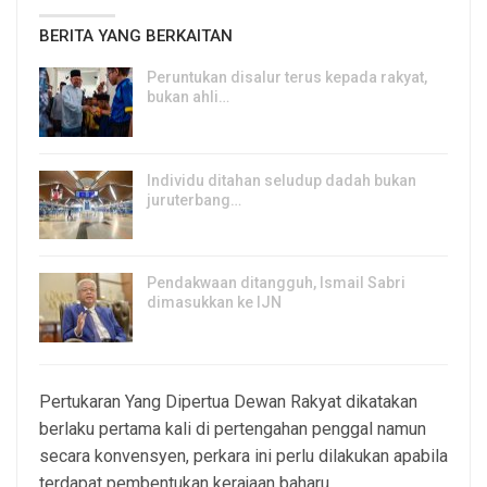
BERITA YANG BERKAITAN
Peruntukan disalur terus kepada rakyat,
bukan ahli…
7, Aug 2026
Individu ditahan seludup dadah bukan
juruterbang…
7, Aug 2026
Pendakwaan ditangguh, Ismail Sabri
dimasukkan ke IJN
7, Aug 2026
Pertukaran Yang Dipertua Dewan Rakyat dikatakan
berlaku pertama kali di pertengahan penggal namun
secara konvensyen, perkara ini perlu dilakukan apabila
terdapat pembentukan kerajaan baharu.