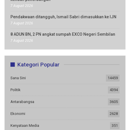
7 August 2026
Pendakwaan ditangguh, Ismail Sabri dimasukkan ke IJN
7 August 2026
8 ADUN BN, 2 PN angkat sumpah EXCO Negeri Sembilan
7 August 2026
Kategori Popular
Sana Sini
14459
Politik
4394
Antarabangsa
3605
Ekonomi
2628
Kenyataan Media
351