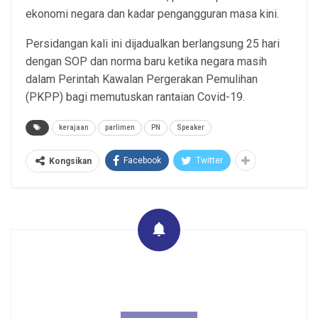
ekonomi negara dan kadar pengangguran masa kini.
Persidangan kali ini dijadualkan berlangsung 25 hari
dengan SOP dan norma baru ketika negara masih
dalam Perintah Kawalan Pergerakan Pemulihan
(PKPP) bagi memutuskan rantaian Covid-19.
kerajaan
parlimen
PN
Speaker
Facebook
Twitter
Kongsikan
Get real time updates directly on you device, subscribe
now.