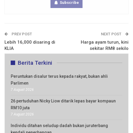
Subscribe
PREV POST
NEXT POST
Lebih 16,000 disaring di
Harga ayam turun, kini
KLIA
sekitar RM8 sekilo
Berita Terkini
Peruntukan disalur terus kepada rakyat, bukan ahli
Parlimen
7 August 2026
26 pertuduhan Nicky Liow ditarik lepas bayar kompaun
RM10 juta
7 August 2026
Individu ditahan seludup dadah bukan juruterbang
kendali penerbangan