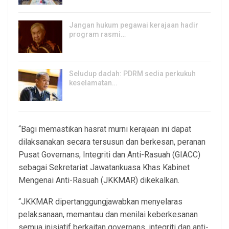
Jangan hukum pegawai kerajaan hadir
program rasmi…
6, Aug 2026
Seludup dadah: PDRM sedia perkukuh
keselamatan…
5, Aug 2026
“Bagi memastikan hasrat murni kerajaan ini dapat
dilaksanakan secara tersusun dan berkesan, peranan
Pusat Governans, Integriti dan Anti-Rasuah (GIACC)
sebagai Sekretariat Jawatankuasa Khas Kabinet
Mengenai Anti-Rasuah (JKKMAR) dikekalkan.
“JKKMAR dipertanggungjawabkan menyelaras
pelaksanaan, memantau dan menilai keberkesanan
semua inisiatif berkaitan governans, integriti dan anti-