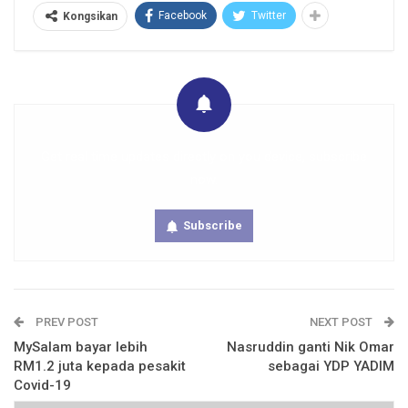
Facebook
Twitter
Kongsikan
Get real time updates directly on you device, subscribe
now.
Subscribe
PREV POST
NEXT POST
MySalam bayar lebih
Nasruddin ganti Nik Omar
RM1.2 juta kepada pesakit
sebagai YDP YADIM
Covid-19