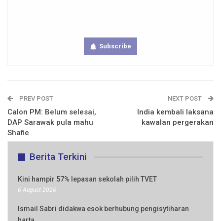
Get real time updates directly on you device, subscribe
now.
Subscribe
PREV POST
NEXT POST
Calon PM: Belum selesai,
India kembali laksana
DAP Sarawak pula mahu
kawalan pergerakan
Shafie
Berita Terkini
Kini hampir 57% lepasan sekolah pilih TVET
6 August 2026
Ismail Sabri didakwa esok berhubung pengisytiharan
harta