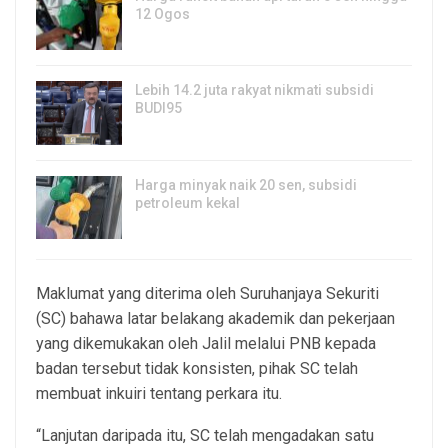
12 Ogos
5, Aug 2026
Lebih 14.2 juta rakyat nikmati subsidi
BUDI95
3, Aug 2026
Harga minyak naik 20 sen, subsidi
petroleum kekal
29, Jul 2026
Maklumat yang diterima oleh Suruhanjaya Sekuriti
(SC) bahawa latar belakang akademik dan pekerjaan
yang dikemukakan oleh Jalil melalui PNB kepada
badan tersebut tidak konsisten, pihak SC telah
membuat inkuiri tentang perkara itu.
“Lanjutan daripada itu, SC telah mengadakan satu