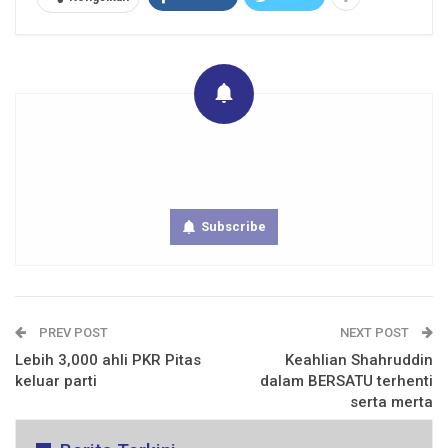
Get real time updates directly on you device, subscribe
now.
Subscribe
PREV POST
NEXT POST
Lebih 3,000 ahli PKR Pitas
Keahlian Shahruddin
keluar parti
dalam BERSATU terhenti
serta merta