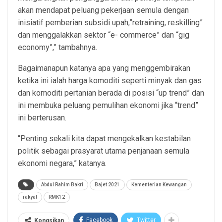
akan mendapat peluang pekerjaan semula dengan
inisiatif pemberian subsidi upah,”retraining, reskilling”
dan menggalakkan sektor “e- commerce” dan “gig
economy”,” tambahnya.
Bagaimanapun katanya apa yang menggembirakan
ketika ini ialah harga komoditi seperti minyak dan gas
dan komoditi pertanian berada di posisi “up trend” dan
ini membuka peluang pemulihan ekonomi jika “trend”
ini berterusan.
“Penting sekali kita dapat mengekalkan kestabilan
politik sebagai prasyarat utama penjanaan semula
ekonomi negara,” katanya.
Abdul Rahim Bakri
Bajet 2021
Kementerian Kewangan
rakyat
RMK12
Facebook
Twitter
Kongsikan