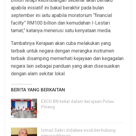
billion tetapi kebimbangan sebenar akan berlaku
apabila inisiatif ini bakal berakhir pada bulan
september ini iaitu apabila moratorium “financial
facilty” RM100 billion dan kemudahan I-Lestari
tamat,” katanya menerusi satu kenyataan media.
Tambahnya Kerajaan akan cuba melakukan yang
terbaik untuk negara dengan merangka instrumen
terbaik disamping memerhati kejayaan dan kegagalan
negara lain sebagai panduan yang akan disesuaikan
dengan alam sekitar lokal.
BERITA YANG BERKAITAN
EXCO BN kekal dalam kerajaan Pulau
Pinang
8, Aug 2026
Ismail Sabri didakwa esok berhubung
pengisytiharan…