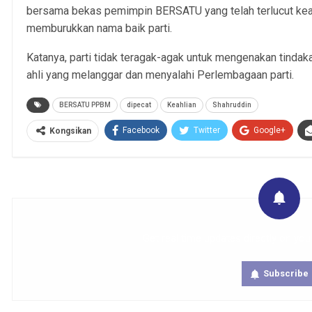
bersama bekas pemimpin BERSATU yang telah terlucut kea
memburukkan nama baik parti.
Katanya, parti tidak teragak-agak untuk mengenakan tinda
ahli yang melanggar dan menyalahi Perlembagaan parti.
BERSATU PPBM
dipecat
Keahlian
Shahruddin
Facebook
Twitter
Google+
Kongsikan
Get real time updates directly on you
Subscribe