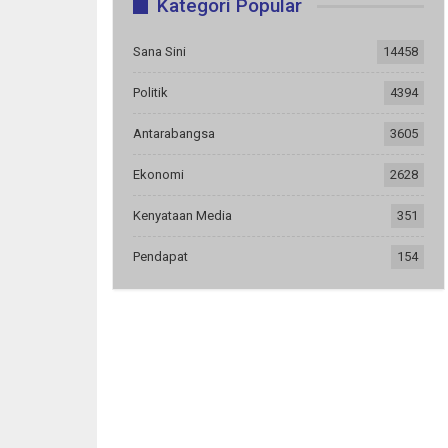
Kategori Popular
Sana Sini
14458
Politik
4394
Antarabangsa
3605
Ekonomi
2628
Kenyataan Media
351
Pendapat
154