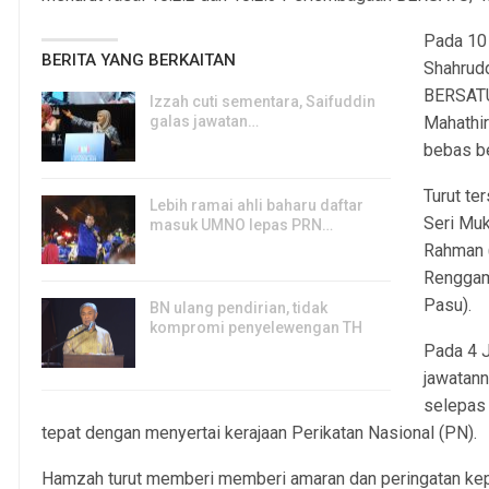
Pada 10 
BERITA YANG BERKAITAN
Shahrudd
BERSATU
Izzah cuti sementara, Saifuddin
galas jawatan…
Mahathi
6, Aug 2026
bebas b
Turut te
Lebih ramai ahli baharu daftar
Seri Muk
masuk UMNO lepas PRN…
Rahman 
6, Aug 2026
Renggam
Pasu).
BN ulang pendirian, tidak
kompromi penyelewengan TH
Pada 4 
6, Aug 2026
jawatann
selepas 
tepat dengan menyertai kerajaan Perikatan Nasional (PN).
Hamzah turut memberi memberi amaran dan peringatan kepad