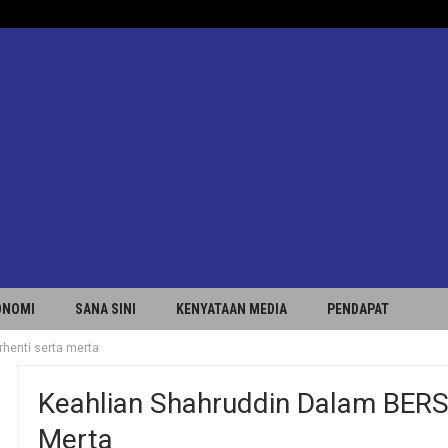
ONOMI
SANA SINI
KENYATAAN MEDIA
PENDAPAT
henti serta merta
Keahlian Shahruddin Dalam BERS
Merta