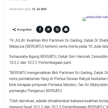
Dikemaskini pada
19, Jul 2020
Kongsikan
19 JULAI: Keahlian Ahli Parlimen Sri Gading, Datuk Dr Sha
Malaysia (BERSATU) terhenti serta merta pada 10 Julai lalu
Setiausaha Agung BERSATU, Datuk Seri Hamzah Zainuddin be
10.2.2 dan 10.2.3 Perlembagaan parti.
“BERSATU mengesahkan Ahli Parlimen Sri Gading, Datuk D
notis pemakluman Yang di-Pertua Dewan Rakyat berkaitan 
blok kerajaan pimpinan Perdana Menteri, Tan Sri Muhyidd
pemangku Pengerusi BERSATU.
“Oleh demikian, adalah dimaklumkan bahawa keahlian beliau
menurut fasal 10.2.2 dan 10.2.3 Perlembagaan BERSATU,” ka