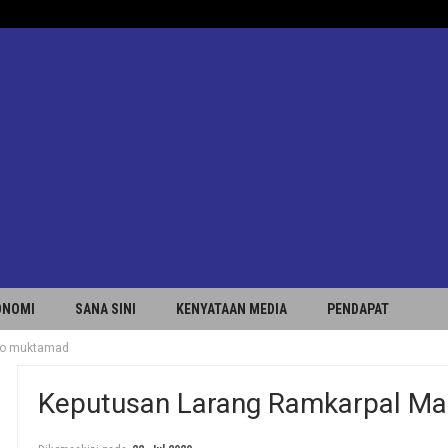
ONOMI
SANA SINI
KENYATAAN MEDIA
PENDAPAT
dio muktamad
Keputusan Larang Ramkarpal Ma