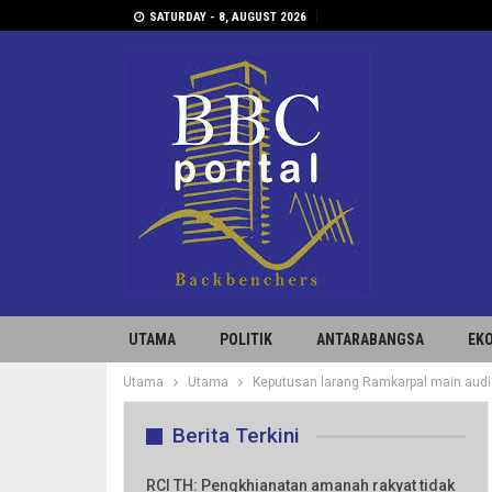
SATURDAY - 8, AUGUST 2026
UTAMA
POLITIK
ANTARABANGSA
EK
Utama
Utama
Keputusan larang Ramkarpal main au
Berita Terkini
RCI TH: Pengkhianatan amanah rakyat tidak