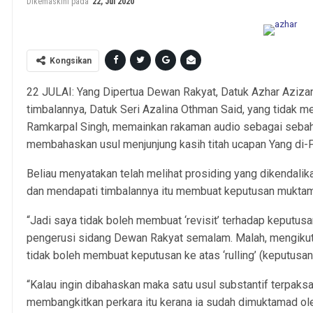
Dikemaskini pada
22, Jul 2020
Kongsikan
22 JULAI: Yang Dipertua Dewan Rakyat, Datuk Azhar Aziza
timbalannya, Datuk Seri Azalina Othman Said, yang tidak m
Ramkarpal Singh, memainkan rakaman audio sebagai sebah
membahaskan usul menjunjung kasih titah ucapan Yang di-
Beliau menyatakan telah melihat prosiding yang dikendali
dan mendapati timbalannya itu membuat keputusan mukta
“Jadi saya tidak boleh membuat ‘revisit’ terhadap keputusa
pengerusi sidang Dewan Rakyat semalam. Malah, mengiku
tidak boleh membuat keputusan ke atas ‘rulling’ (keputusa
“Kalau ingin dibahaskan maka satu usul substantif terpaksa
membangkitkan perkara itu kerana ia sudah dimuktamad ole