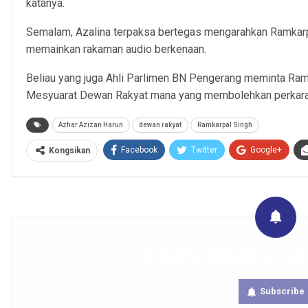
katanya.
Semalam, Azalina terpaksa bertegas mengarahkan Ramkarp
memainkan rakaman audio berkenaan.
Beliau yang juga Ahli Parlimen BN Pengerang meminta Ra
Mesyuarat Dewan Rakyat mana yang membolehkan perkara 
Azhar Azizan Harun
dewan rakyat
Ramkarpal Singh
Facebook
Twitter
Google+
Kongsikan
Get real time updates directly on you
Subscribe