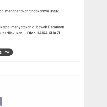
al menghentikan tindakannya untuk
mkarpal menyatakan di bawah Peraturan
itu dilakukan.
– Oleh HAIKA KHAZI
Email
 device, subscribe now.