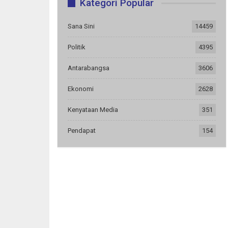
Kategori Popular
Sana Sini
14459
Politik
4395
Antarabangsa
3606
Ekonomi
2628
Kenyataan Media
351
Pendapat
154