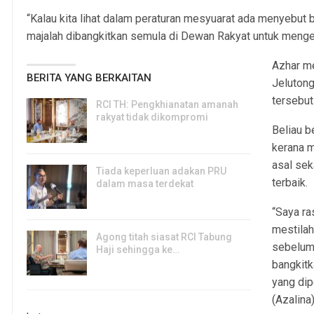
“Kalau kita lihat dalam peraturan mesyuarat ada menyebut 
majalah dibangkitkan semula di Dewan Rakyat untuk menget
Azhar m
BERITA YANG BERKAITAN
Jelutong
tersebut
RCI TH: Pengkhianatan amanah
rakyat tidak dikompromi
Beliau b
8, Aug 2026
kerana 
asal sek
Tiada keperluan adakan PRU
terbaik.
dalam masa terdekat
8, Aug 2026
“Saya ra
mestila
Agong titah siasat RCI Tabung
sebelum 
Haji sehingga ke…
bangkitk
8, Aug 2026
yang dip
(Azalina