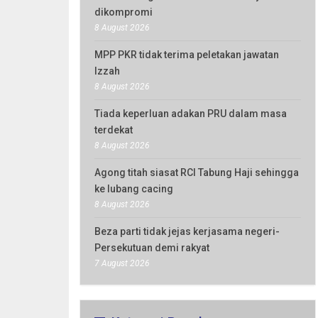
dikompromi
8 August 2026
MPP PKR tidak terima peletakan jawatan
Izzah
8 August 2026
Tiada keperluan adakan PRU dalam masa
terdekat
8 August 2026
Agong titah siasat RCI Tabung Haji sehingga
ke lubang cacing
8 August 2026
Beza parti tidak jejas kerjasama negeri-
Persekutuan demi rakyat
7 August 2026