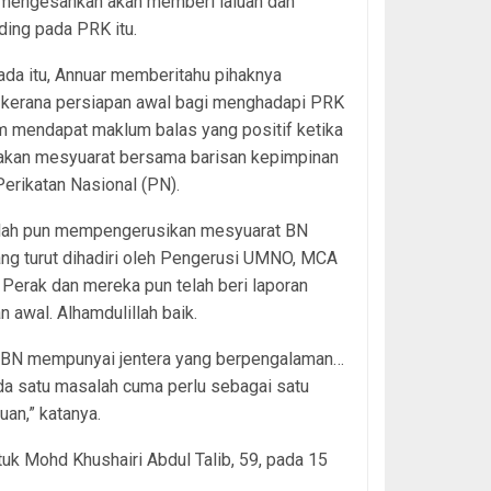
k mengesahkan akan memberi laluan dan
ing pada PRK itu.
da itu, Annuar memberitahu pihaknya
 kerana persiapan awal bagi menghadapi PRK
m mendapat maklum balas yang positif ketika
kan mesyuarat bersama barisan kepimpinan
erikatan Nasional (PN).
elah pun mempengerusikan mesyuarat BN
ng turut dihadiri oleh Pengerusi UMNO, MCA
Perak dan mereka pun telah beri laporan
n awal. Alhamdulillah baik.
 BN mempunyai jentera yang berpengalaman…
da satu masalah cuma perlu sebagai satu
an,” katanya.
k Mohd Khushairi Abdul Talib, 59, pada 15