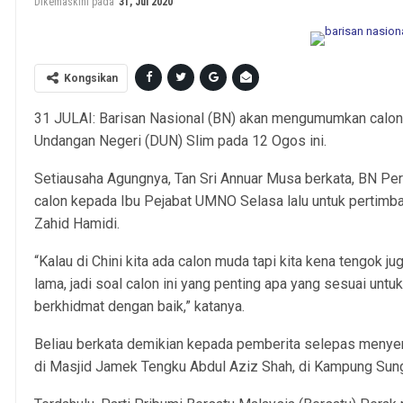
Dikemaskini pada
31, Jul 2020
Kongsikan
31 JULAI: Barisan Nasional (BN) akan mengumumkan calon
Undangan Negeri (DUN) Slim pada 12 Ogos ini.
Setiausaha Agungnya, Tan Sri Annuar Musa berkata, BN P
calon kepada Ibu Pejabat UMNO Selasa lalu untuk pertimb
Zahid Hamidi.
“Kalau di Chini kita ada calon muda tapi kita kena tengok jug
lama, jadi soal calon ini yang penting apa yang sesuai untu
berkhidmat dengan baik,” katanya.
Beliau berkata demikian kepada pemberita selepas menyert
di Masjid Jamek Tengku Abdul Aziz Shah, di Kampung Sungai