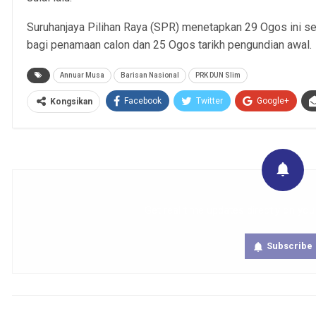
Suruhanjaya Pilihan Raya (SPR) menetapkan 29 Ogos ini s
bagi penamaan calon dan 25 Ogos tarikh pengundian awal.
Annuar Musa
Barisan Nasional
PRK DUN Slim
Facebook
Twitter
Google+
Kongsikan
Get real time updates directly on you
Subscribe