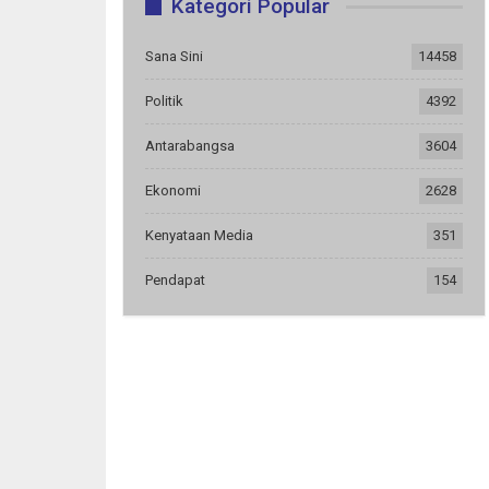
Kategori Popular
Sana Sini
14458
Politik
4392
Antarabangsa
3604
Ekonomi
2628
Kenyataan Media
351
Pendapat
154