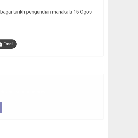
ebagai tarikh pengundian manakala 15 Ogos
Email
 device, subscribe now.