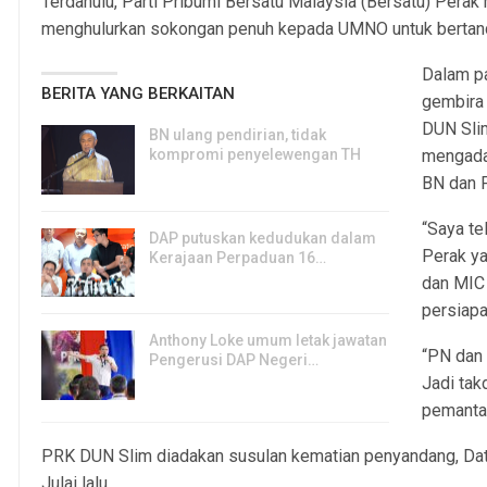
Terdahulu, Parti Pribumi Bersatu Malaysia (Bersatu) Pera
menghulurkan sokongan penuh kepada UMNO untuk bertand
Dalam pa
BERITA YANG BERKAITAN
gembira
DUN Sli
BN ulang pendirian, tidak
kompromi penyelewengan TH
mengada
6, Aug 2026
BN dan P
“Saya t
DAP putuskan kedudukan dalam
Perak ya
Kerajaan Perpaduan 16…
dan MIC 
3, Aug 2026
persiapa
Anthony Loke umum letak jawatan
“PN dan
Pengerusi DAP Negeri…
Jadi tak
3, Aug 2026
pemantau
PRK DUN Slim diadakan susulan kematian penyandang, Datu
Julai lalu.