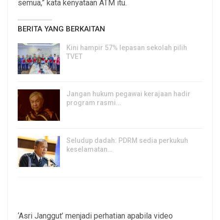
semua,” kata kenyataan ATM itu.
BERITA YANG BERKAITAN
Kini hampir 57% lepasan sekolah pilih
TVET
6, Aug 2026
Jangan hukum pegawai kerajaan hadir
program rasmi…
6, Aug 2026
Seludup dadah: PDRM sedia perkukuh
keselamatan…
5, Aug 2026
‘Asri Janggut’ menjadi perhatian apabila video