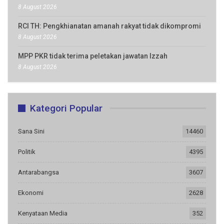
8 August 2026
RCI TH: Pengkhianatan amanah rakyat tidak dikompromi
8 August 2026
MPP PKR tidak terima peletakan jawatan Izzah
8 August 2026
Kategori Popular
Sana Sini
14460
Politik
4395
Antarabangsa
3607
Ekonomi
2628
Kenyataan Media
352