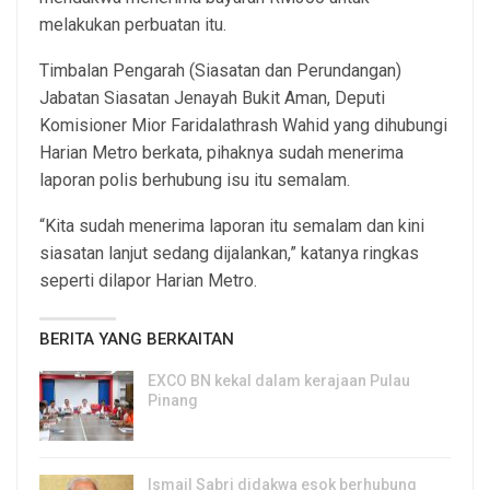
melakukan perbuatan itu.
Timbalan Pengarah (Siasatan dan Perundangan)
Jabatan Siasatan Jenayah Bukit Aman, Deputi
Komisioner Mior Faridalathrash Wahid yang dihubungi
Harian Metro berkata, pihaknya sudah menerima
laporan polis berhubung isu itu semalam.
“Kita sudah menerima laporan itu semalam dan kini
siasatan lanjut sedang dijalankan,” katanya ringkas
seperti dilapor Harian Metro.
BERITA YANG BERKAITAN
EXCO BN kekal dalam kerajaan Pulau
Pinang
8, Aug 2026
Ismail Sabri didakwa esok berhubung