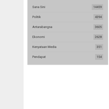
Sana Sini
14459
Politik
4394
Antarabangsa
3605
Ekonomi
2628
Kenyataan Media
351
Pendapat
154