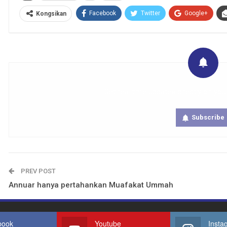
Facebook
Twitter
Google+
Kongsikan
Get real time updates directly on you
Subscribe
PREV POST
Annuar hanya pertahankan Muafakat Ummah
book
Youtube
Insta