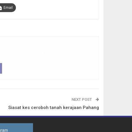
Email
 device, subscribe now.
NEXT POST
Siasat kes ceroboh tanah kerajaan Pahang
gram