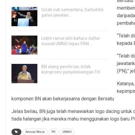
Bersatu 
membentu
Izzah cuti sementara, Saifuddin
galas jawatan…
daripada
6, Aug 2026
pembaha
“Telah d
Lebih ramai ahli baharu daftar
kepada B
masuk UMNO lepas PRN…
6, Aug 2026
“Telah d
jawatank
BN ulang pendirian, tidak
(PN),” je
kompromi penyelewengan TH
6, Aug 2026
Katanya,
kepimpin
komponen BN akan bekerjasama dengan Bersatu
Jelas beliau, BN juga telah menawarkan logo dacing untuk
tiada halangan jika mereka mahu menggunakan logo baru P
Annuar Musa
PH
UMNO