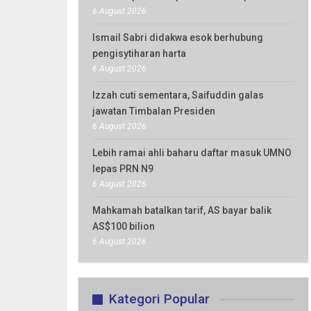
6 August 2026
Ismail Sabri didakwa esok berhubung
pengisytiharan harta
6 August 2026
Izzah cuti sementara, Saifuddin galas
jawatan Timbalan Presiden
6 August 2026
Lebih ramai ahli baharu daftar masuk UMNO
lepas PRN N9
6 August 2026
Mahkamah batalkan tarif, AS bayar balik
AS$100 bilion
6 August 2026
Kategori Popular