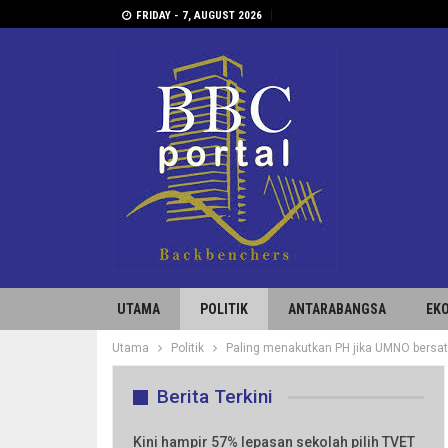
FRIDAY - 7, AUGUST 2026
UTAMA
POLITIK
ANTARABANGSA
EK
Utama
Politik
Paling menakutkan PH jika UMNO bersa
Berita Terkini
Kini hampir 57% lepasan sekolah pilih TVET