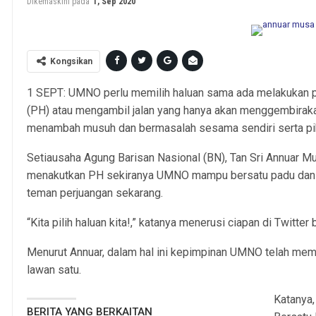
Dikemaskini pada
1, Sep 2020
Kongsikan
1 SEPT: UMNO perlu memilih haluan sama ada melakukan 
(PH) atau mengambil jalan yang hanya akan menggembirak
menambah musuh dan bermasalah sesama sendiri serta pih
Setiausaha Agung Barisan Nasional (BN), Tan Sri Annuar Mu
menakutkan PH sekiranya UMNO mampu bersatu padu dan m
teman perjuangan sekarang.
“Kita pilih haluan kita!,” katanya menerusi ciapan di Twitter be
Menurut Annuar, dalam hal ini kepimpinan UMNO telah me
lawan satu.
Katanya,
BERITA YANG BERKAITAN