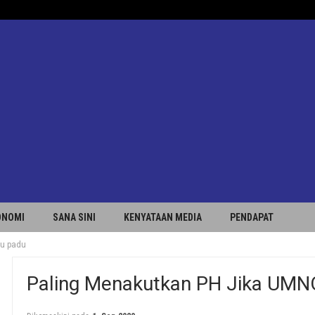
ONOMI
SANA SINI
KENYATAAN MEDIA
PENDAPAT
tu padu
Paling Menakutkan PH Jika UMN