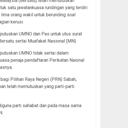
Malaysia (Bersatu) telah memutuskan
k satu jawatankuasa rundingan yang terdiri
 lima orang wakil untuk berunding soal
gian kerusi.
iputuskan UMNO dan Pas untuk utus surat
ersatu sertai Muafakat Nasional (MN).
iputuskan UMNO tidak sertai dalam
uasa penaja pendaftaran Perikatan Naional
lasnya.
 bagi Pilihan Raya Negeri (PRN) Sabah,
an telah memutuskan yang parti-parti
 diguna parti sahabat dan pada masa sama
N.