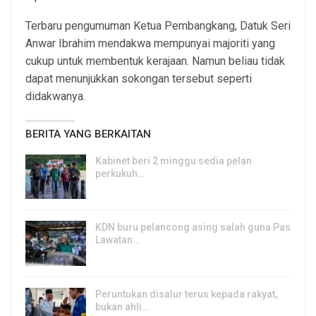
Terbaru pengumuman Ketua Pembangkang, Datuk Seri
Anwar Ibrahim mendakwa mempunyai majoriti yang
cukup untuk membentuk kerajaan. Namun beliau tidak
dapat menunjukkan sokongan tersebut seperti
didakwanya.
BERITA YANG BERKAITAN
Kabinet beri 2 minggu sedia pelan
perkukuh…
7, Aug 2026
KDN buru pelancong asing salah guna Pas
Lawatan…
7, Aug 2026
Peruntukan disalur terus kepada rakyat,
bukan ahli…