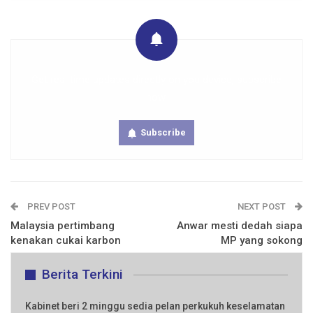
Get real time updates directly on you device, subscribe
now.
Subscribe
PREV POST
NEXT POST
Malaysia pertimbang
Anwar mesti dedah siapa
kenakan cukai karbon
MP yang sokong
Berita Terkini
Kabinet beri 2 minggu sedia pelan perkukuh keselamatan