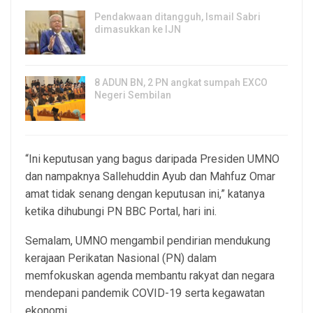
Pendakwaan ditangguh, Ismail Sabri
dimasukkan ke IJN
7, Aug 2026
8 ADUN BN, 2 PN angkat sumpah EXCO
Negeri Sembilan
7, Aug 2026
“Ini keputusan yang bagus daripada Presiden UMNO
dan nampaknya Sallehuddin Ayub dan Mahfuz Omar
amat tidak senang dengan keputusan ini,” katanya
ketika dihubungi PN BBC Portal, hari ini.
Semalam, UMNO mengambil pendirian mendukung
kerajaan Perikatan Nasional (PN) dalam
memfokuskan agenda membantu rakyat dan negara
mendepani pandemik COVID-19 serta kegawatan
ekonomi.