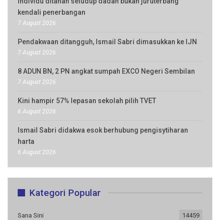
Individu ditahan seludup dadah bukan juruterbang
kendali penerbangan
7 August 2026
Pendakwaan ditangguh, Ismail Sabri dimasukkan ke IJN
7 August 2026
8 ADUN BN, 2 PN angkat sumpah EXCO Negeri Sembilan
7 August 2026
Kini hampir 57% lepasan sekolah pilih TVET
6 August 2026
Ismail Sabri didakwa esok berhubung pengisytiharan
harta
6 August 2026
Kategori Popular
Sana Sini
14459