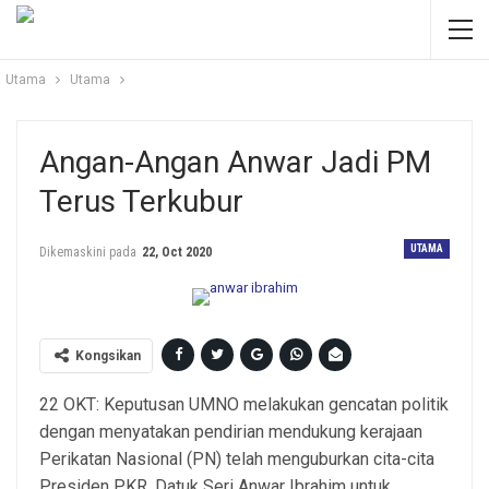
Utama
Utama
Angan-Angan Anwar Jadi PM
Terus Terkubur
UTAMA
Dikemaskini pada
22, Oct 2020
Kongsikan
22 OKT: Keputusan UMNO melakukan gencatan politik
dengan menyatakan pendirian mendukung kerajaan
Perikatan Nasional (PN) telah menguburkan cita-cita
Presiden PKR, Datuk Seri Anwar Ibrahim untuk