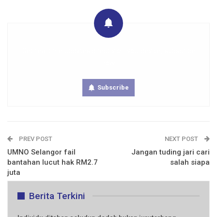
Get real time updates directly on you device, subscribe
now.
Subscribe
PREV POST
NEXT POST
UMNO Selangor fail
Jangan tuding jari cari
bantahan lucut hak RM2.7
salah siapa
juta
Berita Terkini