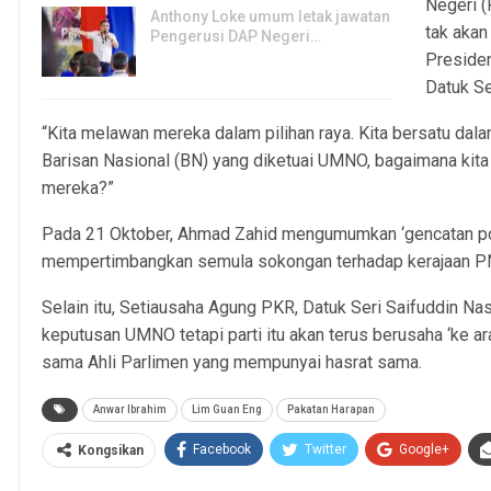
Negeri (
Anthony Loke umum letak jawatan
tak aka
Pengerusi DAP Negeri…
Presiden
3, Aug 2026
Datuk Se
“Kita melawan mereka dalam pilihan raya. Kita bersatu dala
Barisan Nasional (BN) yang diketuai UMNO, bagaimana kita
mereka?”
Pada 21 Oktober, Ahmad Zahid mengumumkan ‘gencatan polit
mempertimbangkan semula sokongan terhadap kerajaan PN
Selain itu, Setiausaha Agung PKR, Datuk Seri Saifuddin 
keputusan UMNO tetapi parti itu akan terus berusaha ‘ke 
sama Ahli Parlimen yang mempunyai hasrat sama.
Anwar Ibrahim
Lim Guan Eng
Pakatan Harapan
Facebook
Twitter
Google+
Kongsikan