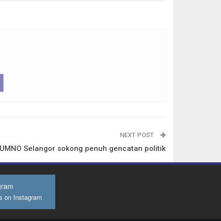
 device, subscribe now.
NEXT POST
UMNO Selangor sokong penuh gencatan politik
gram
s on Instagram