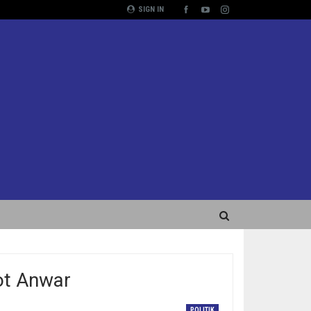
SIGN IN
ot Anwar
POLITIK