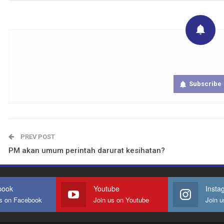
Get real time updates directly on you
Subscribe
PREV POST
PM akan umum perintah darurat kesihatan?
book
Youtube
Insta
us on Facebook
Join us on Youtube
Join u