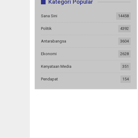
Kategori Popular
Sana Sini
14458
Politik
4392
Antarabangsa
3604
Ekonomi
2628
Kenyataan Media
351
Pendapat
154