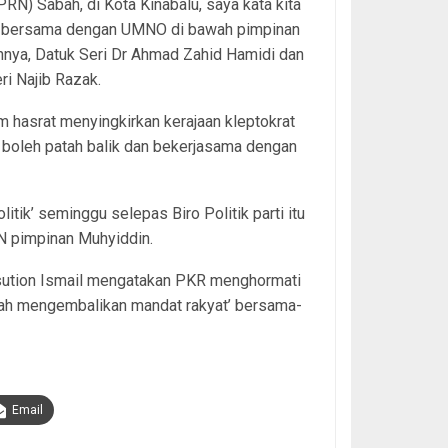
PRN) Sabah, di Kota Kinabalu, saya kata kita
n bersama dengan UMNO di bawah pimpinan
nya, Datuk Seri Dr Ahmad Zahid Hamidi dan
ri Najib Razak.
m hasrat menyingkirkan kerajaan kleptokrat
 boleh patah balik dan bekerjasama dengan
ik’ seminggu selepas Biro Politik parti itu
 pimpinan Muhyiddin.
Nasution Ismail mengatakan PKR menghormati
arah mengembalikan mandat rakyat’ bersama-
Email