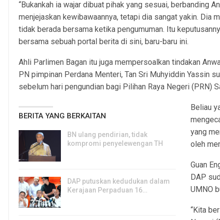
“Bukankah ia wajar dibuat pihak yang sesuai, berbanding A
menjejaskan kewibawaannya, tetapi dia sangat yakin. Dia m
tidak berada bersama ketika pengumuman. Itu keputusannya
bersama sebuah portal berita di sini, baru-baru ini.
Ahli Parlimen Bagan itu juga mempersoalkan tindakan A
PN pimpinan Perdana Menteri, Tan Sri Muhyiddin Yassin su
sebelum hari pengundian bagi Pilihan Raya Negeri (PRN) S
Beliau y
BERITA YANG BERKAITAN
mengeca
yang men
BN ulang pendirian, tidak
kompromi penyelewengan TH
oleh me
6, Aug 2026
Guan En
DAP sud
DAP putuskan kedudukan dalam
UMNO buk
Kerajaan Perpaduan 16…
3, Aug 2026
“Kita be