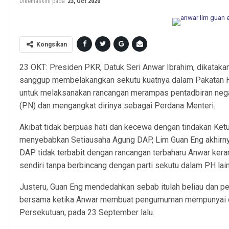
Dikemaskini pada
23, Oct 2020
Kongsikan
23 OKT: Presiden PKR, Datuk Seri Anwar Ibrahim, dikatakan 
sanggup membelakangkan sekutu kuatnya dalam Pakatan 
untuk melaksanakan rancangan merampas pentadbiran negar
(PN) dan mengangkat dirinya sebagai Perdana Menteri.
Akibat tidak berpuas hati dan kecewa dengan tindakan K
menyebabkan Setiausaha Agung DAP, Lim Guan Eng akhir
DAP tidak terbabit dengan rancangan terbaharu Anwar ker
sendiri tanpa berbincang dengan parti sekutu dalam PH lain
Justeru, Guan Eng mendedahkan sebab itulah beliau dan p
bersama ketika Anwar membuat pengumuman mempunyai cuk
Persekutuan, pada 23 September lalu.