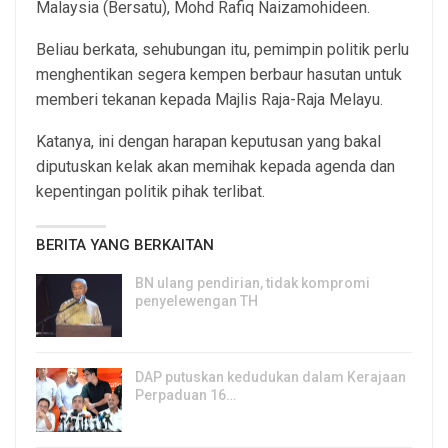
Malaysia (Bersatu), Mohd Rafiq Naizamohideen.
Beliau berkata, sehubungan itu, pemimpin politik perlu
menghentikan segera kempen berbaur hasutan untuk
memberi tekanan kepada Majlis Raja-Raja Melayu.
Katanya, ini dengan harapan keputusan yang bakal
diputuskan kelak akan memihak kepada agenda dan
kepentingan politik pihak terlibat.
BERITA YANG BERKAITAN
BN ulang pendirian, tidak kompromi
penyelewengan TH
6, Aug 2026
DAP putuskan kedudukan dalam Kerajaan
Perpaduan 16…
3, Aug 2026