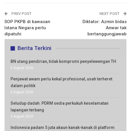
PREV POST
NEXT POST
SOP PKPB di kawasan
Diktator: Azmin bidas
Istana Negara perlu
Anwar tak
dipatuhi
bertanggungjawab
Berita Terkini
BN ulang pendirian, tidak kompromi penyelewengan TH
6 August 2026
Penjawat awam perlu kekal profesional, usah terheret
dalam politik
6 August 2026
Seludup dadah: PDRM sedia perkukuh keselamatan
lapangan terbang
5 August 2026
Indonesia padam 5 juta akaun kanak-kanak di platform