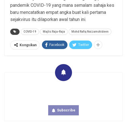
pandemik COVID-19 yang mana semalam sahaja kes
baru mencatatkan empat angka buat kali pertama
sejakvirus itu dilaporkan awal tahun ini.
COVID-19
Majlis Raja-Raja
Mohd Rafiq Naizamohideen
Facebook
Twitter
Kongsikan
Get real time updates directly on you device, subscribe
now.
Subscribe