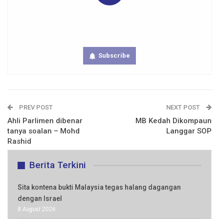
Get real time updates directly on you device, subscribe
now.
Subscribe
PREV POST
NEXT POST
Ahli Parlimen dibenar
MB Kedah Dikompaun
tanya soalan – Mohd
Langgar SOP
Rashid
Berita Terkini
Sita kontena bukti Malaysia tegas halang dagangan
dengan Israel
8 August 2026