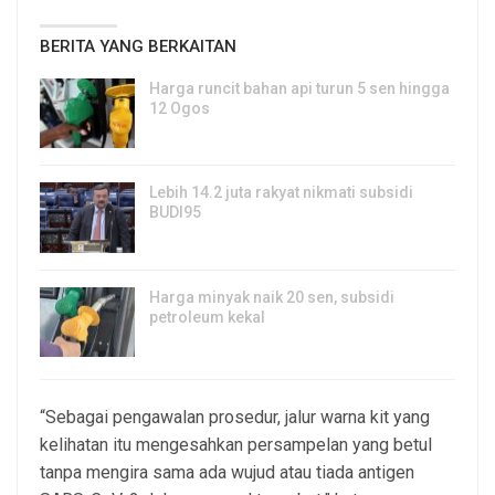
BERITA YANG BERKAITAN
Harga runcit bahan api turun 5 sen hingga
12 Ogos
5, Aug 2026
Lebih 14.2 juta rakyat nikmati subsidi
BUDI95
3, Aug 2026
Harga minyak naik 20 sen, subsidi
petroleum kekal
29, Jul 2026
“Sebagai pengawalan prosedur, jalur warna kit yang
kelihatan itu mengesahkan persampelan yang betul
tanpa mengira sama ada wujud atau tiada antigen