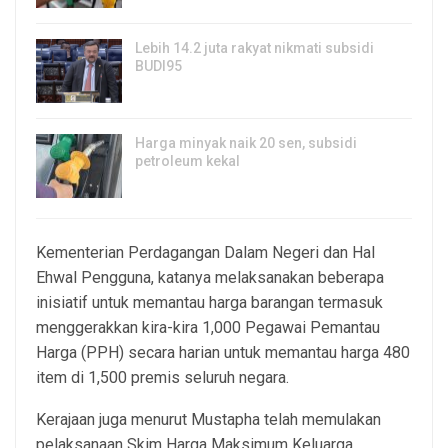
Lebih 14.2 juta rakyat nikmati subsidi
BUDI95
3, Aug 2026
Harga minyak naik 20 sen, subsidi
petroleum kekal
29, Jul 2026
Kementerian Perdagangan Dalam Negeri dan Hal
Ehwal Pengguna, katanya melaksanakan beberapa
inisiatif untuk memantau harga barangan termasuk
menggerakkan kira-kira 1,000 Pegawai Pemantau
Harga (PPH) secara harian untuk memantau harga 480
item di 1,500 premis seluruh negara.
Kerajaan juga menurut Mustapha telah memulakan
pelaksanaan Skim Harga Maksimum Keluarga