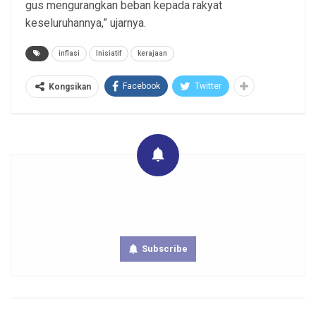
gus mengurangkan beban kepada rakyat
keseluruhannya,” ujarnya.
inflasi
Inisiatif
kerajaan
Facebook
Twitter
Kongsikan
Get real time updates directly on you device, subscribe
now.
Subscribe