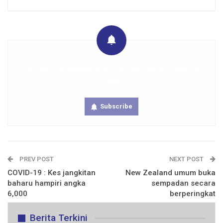
Get real time updates directly on you device, subscribe
now.
Subscribe
PREV POST
NEXT POST
COVID-19 : Kes jangkitan
New Zealand umum buka
baharu hampiri angka
sempadan secara
6,000
berperingkat
Berita Terkini