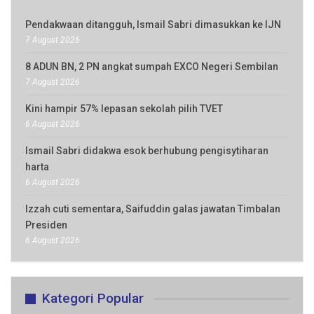
Pendakwaan ditangguh, Ismail Sabri dimasukkan ke IJN
7 August 2026
8 ADUN BN, 2 PN angkat sumpah EXCO Negeri Sembilan
7 August 2026
Kini hampir 57% lepasan sekolah pilih TVET
6 August 2026
Ismail Sabri didakwa esok berhubung pengisytiharan
harta
6 August 2026
Izzah cuti sementara, Saifuddin galas jawatan Timbalan
Presiden
6 August 2026
Kategori Popular