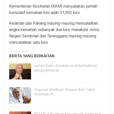
Kementerian Kesihatan (KKM) menyatakan, jumlah
kumulatif kematian kini ialah 31,992 kes.
Kelantan dan Pahang masing-masing mencatatkan
angka kematian sebanyak dua kes, manakala Johor,
Negeri Sembilan dan Terengganu masing-masing
mencatatkan satu kes.
BERITA YANG BERKAITAN
Ismail Sabri didakwa esok berhubung
pengisytiharan…
6, Aug 2026
Yayasan Akalbudi: Rayuan Kes Zahid
didengar 8…
5, Aug 2026
RCI TH: 2 direman kes rasuah, seleweng