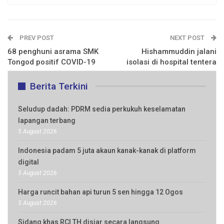
PREV POST
NEXT POST
68 penghuni asrama SMK
Hishammuddin jalani
Tongod positif COVID-19
isolasi di hospital tentera
Berita Terkini
Seludup dadah: PDRM sedia perkukuh keselamatan
lapangan terbang
5 August 2026
Indonesia padam 5 juta akaun kanak-kanak di platform
digital
5 August 2026
Harga runcit bahan api turun 5 sen hingga 12 Ogos
5 August 2026
Sidang khas RCI TH disiar secara langsung