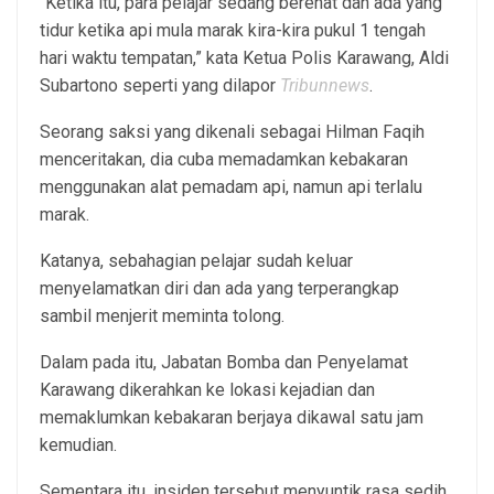
“Ketika itu, para pelajar sedang berehat dan ada yang
tidur ketika api mula marak kira-kira pukul 1 tengah
hari waktu tempatan,” kata Ketua Polis Karawang, Aldi
Subartono seperti yang dilapor
Tribunnews
.
Seorang saksi yang dikenali sebagai Hilman Faqih
menceritakan, dia cuba memadamkan kebakaran
menggunakan alat pemadam api, namun api terlalu
marak.
Katanya, sebahagian pelajar sudah keluar
menyelamatkan diri dan ada yang terperangkap
sambil menjerit meminta tolong.
Dalam pada itu, Jabatan Bomba dan Penyelamat
Karawang dikerahkan ke lokasi kejadian dan
memaklumkan kebakaran berjaya dikawal satu jam
kemudian.
Sementara itu, insiden tersebut menyuntik rasa sedih