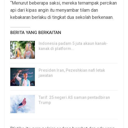
“Menurut beberapa saksi, mereka ternampak percikan
api dari kipas angin itu menyambar tilam dan
kebakaran berlaku di tingkat dua sekolah berkenaan.
BERITA YANG BERKAITAN
Indonesia padam 5 juta akaun kanak-
kanak di platform…
5, Aug 2026
Presiden Iran, Pezeshkian nafi letak
jawatan
4, Aug 2026
Tarif: 25 negeri AS saman pentadbiran
Trump
4, Aug 2026