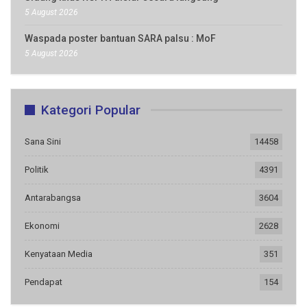
5 August 2026
Waspada poster bantuan SARA palsu : MoF
5 August 2026
Kategori Popular
Sana Sini
14458
Politik
4391
Antarabangsa
3604
Ekonomi
2628
Kenyataan Media
351
Pendapat
154