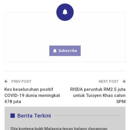
Get real time updates directly on you device, subscribe
now.
Subscribe
PREV POST
NEXT POST
Kes keseluruhan positif
RISDA peruntuk RM2.5 juta
COVID-19 dunia meningkat
untuk Tuisyen Khas calon
478 juta
SPM
Berita Terkini
Sita kontena bukti Malaysia tegas halang dagangan