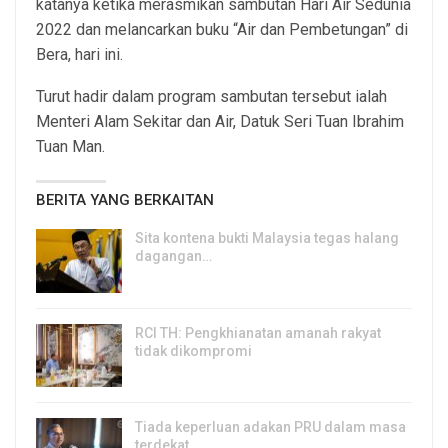
katanya ketika merasmikan sambutan Hari Air Sedunia
2022 dan melancarkan buku “Air dan Pembetungan” di
Bera, hari ini.
Turut hadir dalam program sambutan tersebut ialah
Menteri Alam Sekitar dan Air, Datuk Seri Tuan Ibrahim
Tuan Man.
BERITA YANG BERKAITAN
Sita kontena bukti Malaysia tegas halang
dagangan…
8, Aug 2026
RCI TH: Pengkhianatan amanah rakyat
tidak dikompromi
8, Aug 2026
Tiada keperluan adakan PRU dalam masa
terdekat