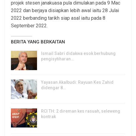
projek stesen janakuasa pula dimulakan pada 9 Mac
2022 dan berjaya disiapkan lebih awal iaitu 28 Julai
2022 berbanding tarikh siap asal iaitu pada 8
September 2022.
BERITA YANG BERKAITAN
Ismail Sabri didakwa esok berhubung
pengisytiharan…
6, Aug 2026
Yayasan Akalbudi: Rayuan Kes Zahid
didengar 8…
5, Aug 2026
RCI TH: 2 direman kes rasuah, seleweng
kontrak
4, Aug 2026