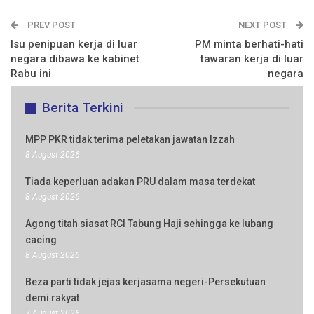
PREV POST
NEXT POST
Isu penipuan kerja di luar
PM minta berhati-hati
negara dibawa ke kabinet
tawaran kerja di luar
Rabu ini
negara
Berita Terkini
MPP PKR tidak terima peletakan jawatan Izzah
8 August 2026
Tiada keperluan adakan PRU dalam masa terdekat
8 August 2026
Agong titah siasat RCI Tabung Haji sehingga ke lubang
cacing
8 August 2026
Beza parti tidak jejas kerjasama negeri-Persekutuan
demi rakyat
7 August 2026