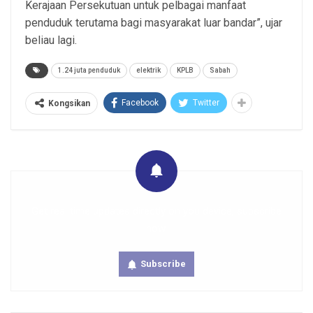
Kerajaan Persekutuan untuk pelbagai manfaat
penduduk terutama bagi masyarakat luar bandar”, ujar
beliau lagi.
1.24 juta penduduk
elektrik
KPLB
Sabah
Facebook
Twitter
Kongsikan
Get real time updates directly on you device, subscribe
now.
Subscribe