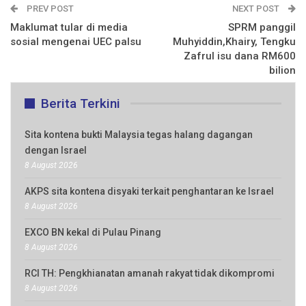
PREV POST
NEXT POST
Maklumat tular di media
SPRM panggil
sosial mengenai UEC palsu
Muhyiddin,Khairy, Tengku
Zafrul isu dana RM600
bilion
Berita Terkini
Sita kontena bukti Malaysia tegas halang dagangan
dengan Israel
8 August 2026
AKPS sita kontena disyaki terkait penghantaran ke Israel
8 August 2026
EXCO BN kekal di Pulau Pinang
8 August 2026
RCI TH: Pengkhianatan amanah rakyat tidak dikompromi
8 August 2026