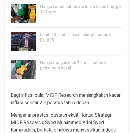
Harga runcit bahan api turun 5 sen hingga
12 Ogos
5, Aug 2026
Lebih 14.2 juta rakyat nikmati subsidi
BUDI95
3, Aug 2026
Harga minyak naik 20 sen, subsidi
petroleum kekal
29, Jul 2026
Bagi inflasi pula, MIDF Research menjangkakan kadar
inflasi sekitar 2.3 peratus tahun depan.
Mengenai prestasi pasaran ekuiti, Ketua Strategi
MIDF Research, Syed Muhammed Kifni Syed
Kamaruddin, berkata pihaknya menyasarkan Indeks