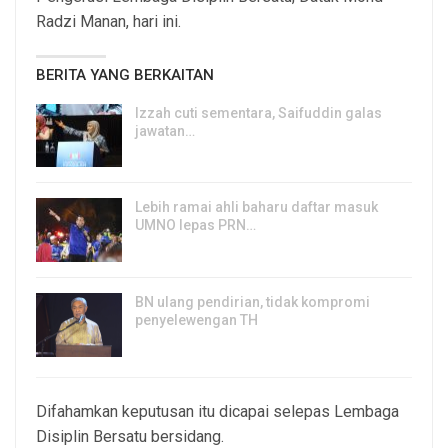
Radzi Manan, hari ini.
BERITA YANG BERKAITAN
Izzah cuti sementara, Saifuddin galas
jawatan…
6, Aug 2026
Lebih ramai ahli baharu daftar masuk
UMNO lepas PRN…
6, Aug 2026
BN ulang pendirian, tidak kompromi
penyelewengan TH
6, Aug 2026
Difahamkan keputusan itu dicapai selepas Lembaga
Disiplin Bersatu bersidang.