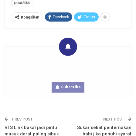
pecat ADUN
Facebook
Twitter
Kongsikan
Get real time updates directly on you device, subscribe
now.
Subscribe
PREV POST
NEXT POST
RTS Link bakal jadi pintu
Sukar sekat penternakan
masuk darat paling sibuk
babi jika penuhi syarat