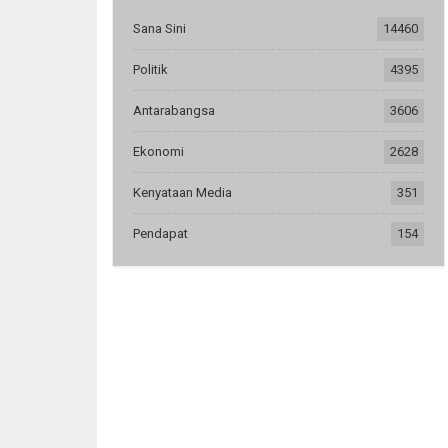
Sana Sini
14460
Politik
4395
Antarabangsa
3606
Ekonomi
2628
Kenyataan Media
351
Pendapat
154