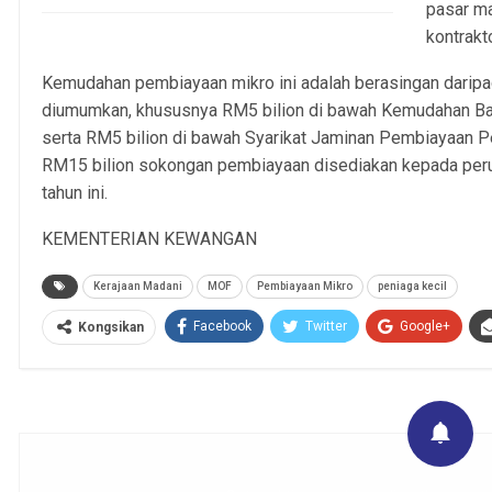
pasar ma
kontrakt
Kemudahan pembiayaan mikro ini adalah berasingan dari
diumumkan, khususnya RM5 bilion di bawah Kemudahan Ba
serta RM5 bilion di bawah Syarikat Jaminan Pembiayaan Pe
RM15 bilion sokongan pembiayaan disediakan kepada peru
tahun ini.
KEMENTERIAN KEWANGAN
Kerajaan Madani
MOF
Pembiayaan Mikro
peniaga kecil
Facebook
Twitter
Google+
Kongsikan