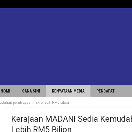
ONOMI
SANA SINI
KENYATAAN MEDIA
PENDAPAT
dahan pembiayaan mikro lebih RM5 bilion
Kerajaan MADANI Sedia Kemuda
Lebih RM5 Bilion