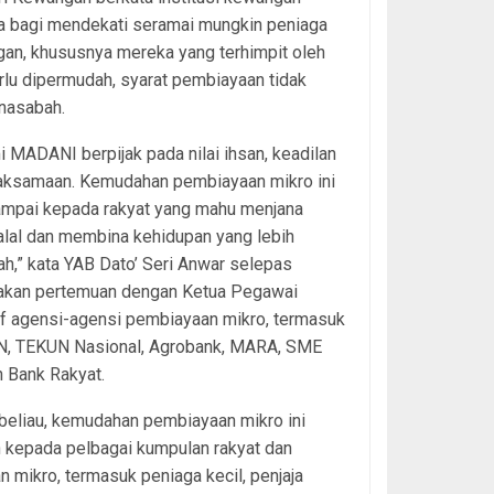
ja bagi mendekati seramai mungkin peniaga
gan, khususnya mereka yang terhimpit oleh
u dipermudah, syarat pembiayaan tidak
nasabah.
 MADANI berpijak pada nilai ihsan, keadilan
aksamaan. Kemudahan pembiayaan mikro ini
ampai kepada rakyat yang mahu menjana
alal dan membina kehidupan yang lebih
h,” kata YAB Dato’ Seri Anwar selepas
kan pertemuan dengan Ketua Pegawai
if agensi-agensi pembiayaan mikro, termasuk
N, TEKUN Nasional, Agrobank, MARA, SME
 Bank Rakyat.
beliau, kemudahan pembiayaan mikro ini
n kepada pelbagai kumpulan rakyat dan
 mikro, termasuk peniaga kecil, penjaja