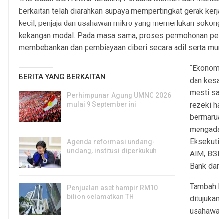
berkaitan telah diarahkan supaya mempertingkat gerak ker
kecil, penjaja dan usahawan mikro yang memerlukan sokon
kekangan modal. Pada masa sama, proses permohonan perl
membebankan dan pembiayaan diberi secara adil serta mu
“Ekonomi
BERITA YANG BERKAITAN
dan kes
mesti s
Perhimpunan Agung UMNO 2026
mulai 9 September ini
rezeki h
5, Aug 2026
bermarua
mengada
Eksekut
Agenda reformasi undang-
undang, institusi diperkukuh
AIM, BS
4, Aug 2026
Bank dan
Tambah 
Penjualan aset hampir RM10
bilion selamatkan TH
ditujuka
31, Jul 2026
usahawan