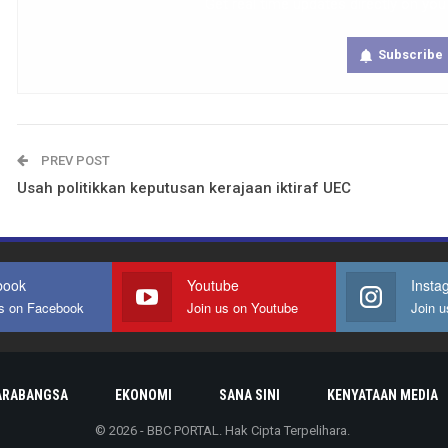
Get real time updates directly on you
Subscribe
PREV POST
Usah politikkan keputusan kerajaan iktiraf UEC
book
Youtube
Insta
us on Facebook
Join us on Youtube
Join u
ARABANGSA
EKONOMI
SANA SINI
KENYATAAN MEDIA
© 2026 - BBC PORTAL. Hak Cipta Terpelihara.