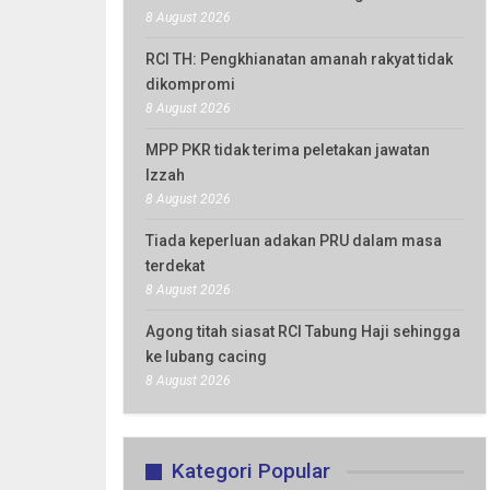
8 August 2026
RCI TH: Pengkhianatan amanah rakyat tidak
dikompromi
8 August 2026
MPP PKR tidak terima peletakan jawatan
Izzah
8 August 2026
Tiada keperluan adakan PRU dalam masa
terdekat
8 August 2026
Agong titah siasat RCI Tabung Haji sehingga
ke lubang cacing
8 August 2026
Kategori Popular