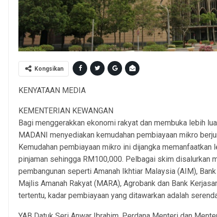
Kongsikan
KENYATAAN MEDIA
KEMENTERIAN KEWANGAN
Bagi menggerakkan ekonomi rakyat dan membuka lebih luas
MADANI menyediakan kemudahan pembiayaan mikro berjuml
Kemudahan pembiayaan mikro ini dijangka memanfaatkan l
pinjaman sehingga RM100,000. Pelbagai skim disalurkan me
pembangunan seperti Amanah Ikhtiar Malaysia (AIM), Bank
Majlis Amanah Rakyat (MARA), Agrobank dan Bank Kerjasam
tertentu, kadar pembiayaan yang ditawarkan adalah serend
YAB Datuk Seri Anwar Ibrahim, Perdana Menteri dan Mente