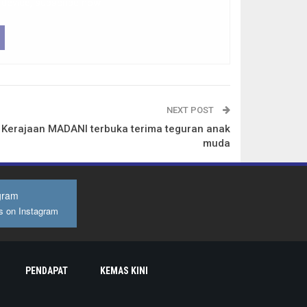
 device, subscribe now.
NEXT POST
Kerajaan MADANI terbuka terima teguran anak
muda
gram
s on Instagram
PENDAPAT
KEMAS KINI