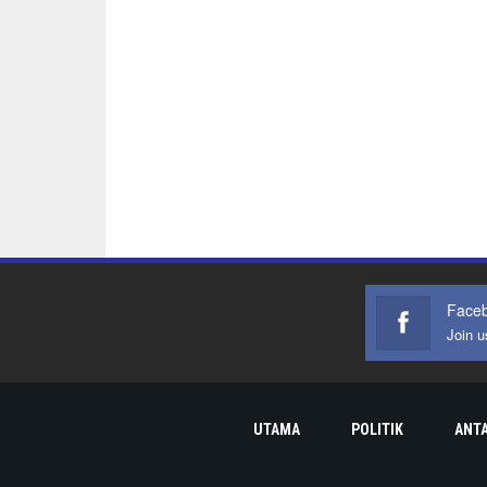
Face
Join 
UTAMA
POLITIK
ANT