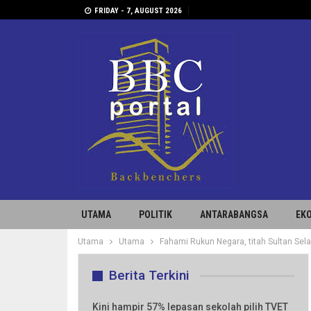
FRIDAY - 7, AUGUST 2026
UTAMA
POLITIK
ANTARABANGSA
EK
Utama
Utama
Fahami Rukun Negara, titah Sultan Sela
Berita Terkini
Kini hampir 57% lepasan sekolah pilih TVET