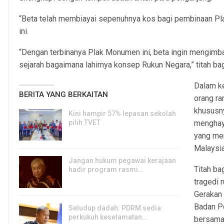
“Beta telah membiayai sepenuhnya kos bagi pembinaan P
ini.
“Dengan terbinanya Plak Monumen ini, beta ingin mengim
sejarah bagaimana lahirnya konsep Rukun Negara,” titah ba
Dalam ke
BERITA YANG BERKAITAN
orang ra
khususn
Kini hampir 57% lepasan sekolah
pilih TVET
menghaya
6, Aug 2026
yang men
Malaysia
Jangan hukum pegawai kerajaan
Titah ba
hadir program rasmi…
tragedi 
6, Aug 2026
Gerakan
Badan Pe
Seludup dadah: PDRM sedia
perkukuh keselamatan…
bersama