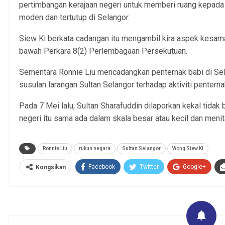
pertimbangan kerajaan negeri untuk memberi ruang kepada
moden dan tertutup di Selangor.
Siew Ki berkata cadangan itu mengambil kira aspek kesama
bawah Perkara 8(2) Perlembagaan Persekutuan.
Sementara Ronnie Liu mencadangkan penternak babi di S
susulan larangan Sultan Selangor terhadap aktiviti penterna
Pada 7 Mei lalu, Sultan Sharafuddin dilaporkan kekal tidak 
negeri itu sama ada dalam skala besar atau kecil dan meni
Ronnie Liu
rukun negara
Sultan Selangor
Wong Siew Ki
Facebook
Twitter
Google+
Kongsikan