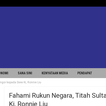
ONOMI
SANA SINI
KENYATAAN MEDIA
PENDAPAT
ngor kepada Siew Ki, Ronnie Liu
Fahami Rukun Negara, Titah Sult
Ki, Ronnie Liu