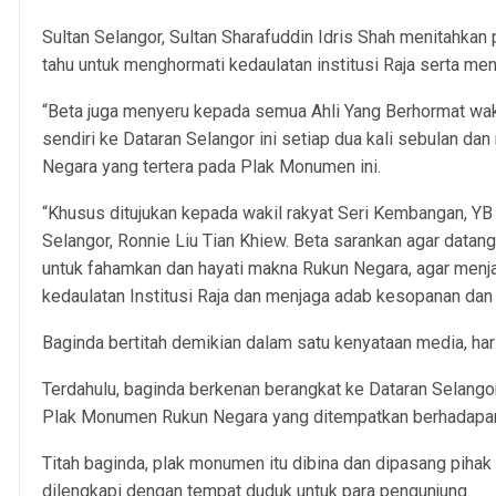
Sultan Selangor, Sultan Sharafuddin Idris Shah menitahkan 
tahu untuk menghormati kedaulatan institusi Raja serta men
“Beta juga menyeru kepada semua Ahli Yang Berhormat waki
sendiri ke Dataran Selangor ini setiap dua kali sebulan
Negara yang tertera pada Plak Monumen ini.
“Khusus ditujukan kepada wakil rakyat Seri Kembangan, 
Selangor, Ronnie Liu Tian Khiew. Beta sarankan agar datan
untuk fahamkan dan hayati makna Rukun Negara, agar menja
kedaulatan Institusi Raja dan menjaga adab kesopanan dan k
Baginda bertitah demikian dalam satu kenyataan media, hari 
Terdahulu, baginda berkenan berangkat ke Dataran Selangor
Plak Monumen Rukun Negara yang ditempatkan berhadapan
Titah baginda, plak monumen itu dibina dan dipasang pihak
dilengkapi dengan tempat duduk untuk para pengunjung.