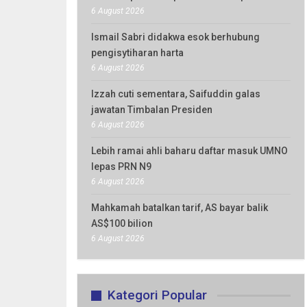
6 August 2026
Ismail Sabri didakwa esok berhubung
pengisytiharan harta
6 August 2026
Izzah cuti sementara, Saifuddin galas
jawatan Timbalan Presiden
6 August 2026
Lebih ramai ahli baharu daftar masuk UMNO
lepas PRN N9
6 August 2026
Mahkamah batalkan tarif, AS bayar balik
AS$100 bilion
6 August 2026
Kategori Popular