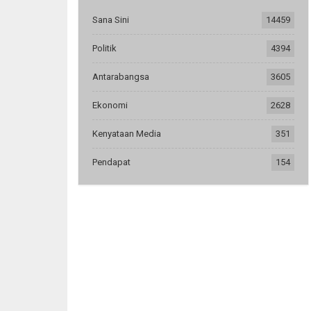
Sana Sini
14459
Politik
4394
Antarabangsa
3605
Ekonomi
2628
Kenyataan Media
351
Pendapat
154