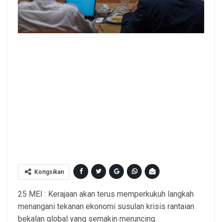
YAB Perdana Menteri, Dato' Seri Anwar Ibrahim
mempengerusikan Mesyuarat Majlis Tindakan Ekonomi Negara
Bil.12/2026 di Putrajaya. 25 Mei 2026. AMIR IRSYAD/Pejabat
Perdana Menteri. NO SALES; NO ARCHIVE; RESTRICTED TO
EDITORIAL USE ONLY. NOTE TO EDITORS: This handout photos
may only be used for editorial reporting purposes for the
contemporaneous illustration of events, things or the people in
the image or facts mentioned in the caption. Reuse of the
pictures may require further permission. MANDATORY CREDIT -
Kongsikan
25 MEI : Kerajaan akan terus memperkukuh langkah
menangani tekanan ekonomi susulan krisis rantaian
bekalan global yang semakin meruncing.