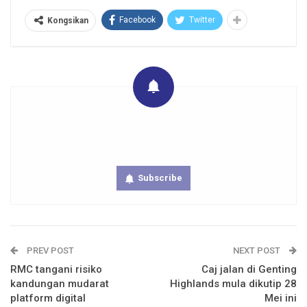
Facebook
Twitter
Kongsikan
Get real time updates directly on you device, subscribe
now.
Subscribe
PREV POST
NEXT POST
RMC tangani risiko
Caj jalan di Genting
kandungan mudarat
Highlands mula dikutip 28
platform digital
Mei ini