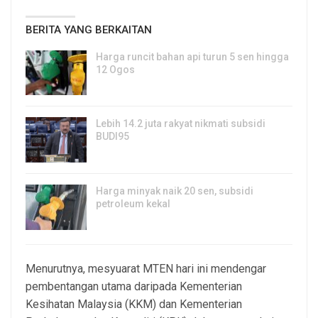
BERITA YANG BERKAITAN
Harga runcit bahan api turun 5 sen hingga
12 Ogos
5, Aug 2026
Lebih 14.2 juta rakyat nikmati subsidi
BUDI95
3, Aug 2026
Harga minyak naik 20 sen, subsidi
petroleum kekal
29, Jul 2026
Menurutnya, mesyuarat MTEN hari ini mendengar
pembentangan utama daripada Kementerian
Kesihatan Malaysia (KKM) dan Kementerian