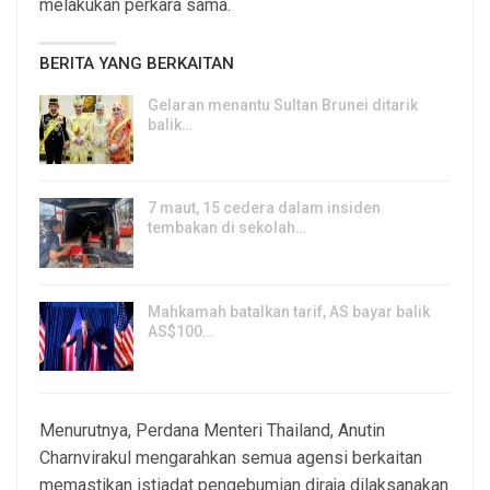
melakukan perkara sama.
BERITA YANG BERKAITAN
Gelaran menantu Sultan Brunei ditarik
balik…
8, Aug 2026
7 maut, 15 cedera dalam insiden
tembakan di sekolah…
7, Aug 2026
Mahkamah batalkan tarif, AS bayar balik
AS$100…
6, Aug 2026
Menurutnya, Perdana Menteri Thailand, Anutin
Charnvirakul mengarahkan semua agensi berkaitan
memastikan istiadat pengebumian diraja dilaksanakan