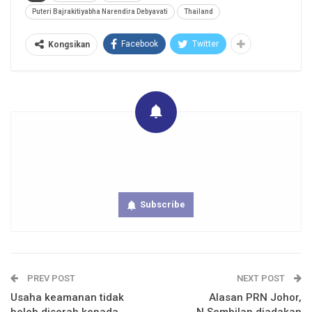
Puteri Bajrakitiyabha Narendira Debyavati
Thailand
Facebook
Twitter
Kongsikan
Get real time updates directly on you device, subscribe
now.
Subscribe
PREV POST
NEXT POST
Usaha keamanan tidak
Alasan PRN Johor,