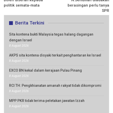
boleh diserah kepada
N.Sembilan diadakan
politik semata-mata
berasingan perlu tanya
SPR
Berita Terkini
Sita kontena bukti Malaysia tegas halang dagangan
dengan Israel
8 August 2026
AKPS sita kontena disyaki terkait penghantaran ke Israel
8 August 2026
EXCO BN kekal dalam kerajaan Pulau Pinang
8 August 2026
RCI TH: Pengkhianatan amanah rakyat tidak dikompromi
8 August 2026
MPP PKR tidak terima peletakan jawatan Izzah
8 August 2026