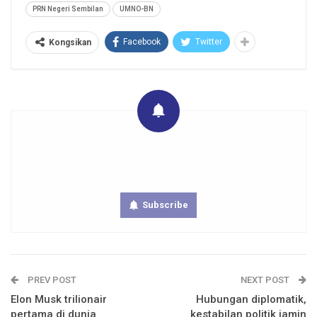
PRN Negeri Sembilan
UMNO-BN
Facebook
Twitter
Kongsikan
Get real time updates directly on you device, subscribe
now.
Subscribe
PREV POST
NEXT POST
Elon Musk trilionair
Hubungan diplomatik,
pertama di dunia
kestabilan politik jamin