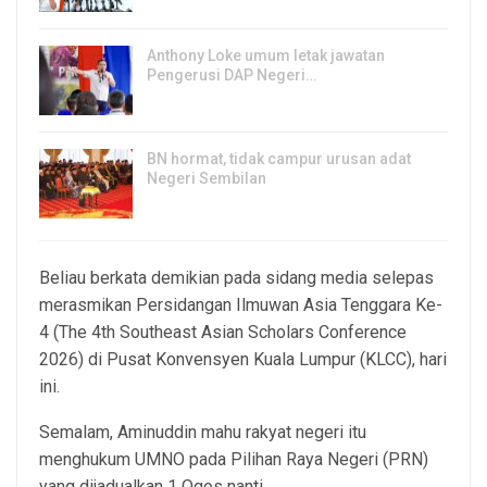
Anthony Loke umum letak jawatan
Pengerusi DAP Negeri…
3, Aug 2026
BN hormat, tidak campur urusan adat
Negeri Sembilan
3, Aug 2026
Beliau berkata demikian pada sidang media selepas
merasmikan Persidangan Ilmuwan Asia Tenggara Ke-
4 (The 4th Southeast Asian Scholars Conference
2026) di Pusat Konvensyen Kuala Lumpur (KLCC), hari
ini.
Semalam, Aminuddin mahu rakyat negeri itu
menghukum UMNO pada Pilihan Raya Negeri (PRN)
yang dijadualkan 1 Ogos nanti.