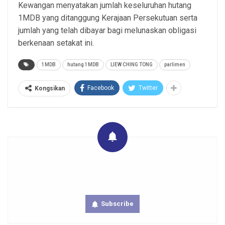
Kewangan menyatakan jumlah keseluruhan hutang
1MDB yang ditanggung Kerajaan Persekutuan serta
jumlah yang telah dibayar bagi melunaskan obligasi
berkenaan setakat ini.
1MDB
hutang 1MDB
LIEW CHING TONG
parlimen
Facebook
Twitter
Kongsikan
Get real time updates directly on you device, subscribe
now.
Subscribe