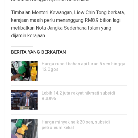
Timbalan Menteri Kewangan, Liew Chin Tong berkata,
kerajaan masih perlu menanggung RM8.9 bilion lagi
melibatkan Nota Jangka Sederhana Islam yang
dijamin kerajaan.
BERITA YANG BERKAITAN
Harga runcit bahan api turun 5 sen hingga
12 Ogos
5, Aug 2026
Lebih 14.2 juta rakyat nikmati subsidi
BUDI95
3, Aug 2026
Harga minyak naik 20 sen, subsidi
petroleum kekal
29, Jul 2026