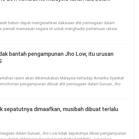
26
0
 masih belum dapat mengesahkan dakwaan ahli perniagaan dalam
w pernah memasuki negara ini untuk menghadiri pertemuan rahsia
idak bantah pengampunan Jho Low, itu urusan
S
26
0
bantahan rasmi akan dikemukakan Malaysia terhadap Amerika Syarikat
ermohonan pengampunan dibuat ahli perniagaan dalam buruan, Jho
k sepatutnya dimaafkan, musibah dibuat terlalu
19
0
perniagaan dalam buruan, Jho Low tidak sepatutnya diberi pengampunan