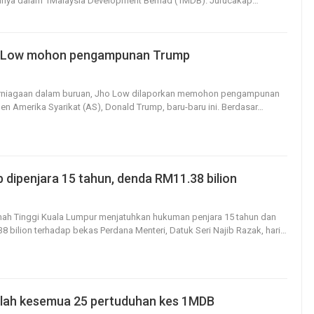
hnya dalam 1Malaysia Development Berhad (1MDB).
Jurucakap
…
 Low mohon pengampunan Trump
21
0
perniagaan dalam buruan, Jho Low dilaporkan memohon pengampunan
en Amerika Syarikat (AS), Donald Trump, baru-baru ini.
Berdasar
…
b dipenjara 15 tahun, denda RM11.38 bilion
29
0
ah Tinggi Kuala Lumpur menjatuhkan hukuman penjara 15 tahun dan
 bilion terhadap bekas Perdana Menteri, Datuk Seri Najib Razak, hari
…
alah kesemua 25 pertuduhan kes 1MDB