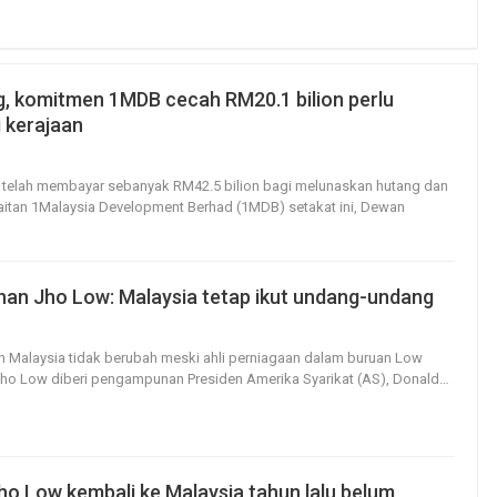
g, komitmen 1MDB cecah RM20.1 bilion perlu
 kerajaan
0
0
n telah membayar sebanyak RM42.5 bilion bagi melunaskan hutang dan
itan 1Malaysia Development Berhad (1MDB) setakat ini, Dewan
n Jho Low: Malaysia tetap ikut undang-undang
4
0
an Malaysia tidak berubah meski ahli perniagaan dalam buruan Low
Jho Low diberi pengampunan Presiden Amerika Syarikat (AS), Donald
…
o Low kembali ke Malaysia tahun lalu belum