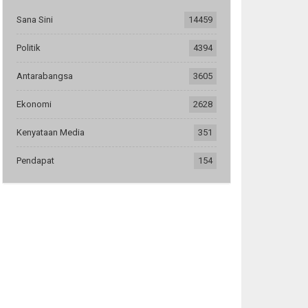
Sana Sini
14459
Politik
4394
Antarabangsa
3605
Ekonomi
2628
Kenyataan Media
351
Pendapat
154