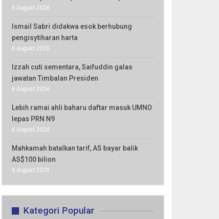
6 August 2026
Ismail Sabri didakwa esok berhubung
pengisytiharan harta
6 August 2026
Izzah cuti sementara, Saifuddin galas
jawatan Timbalan Presiden
6 August 2026
Lebih ramai ahli baharu daftar masuk UMNO
lepas PRN N9
6 August 2026
Mahkamah batalkan tarif, AS bayar balik
AS$100 bilion
6 August 2026
Kategori Popular