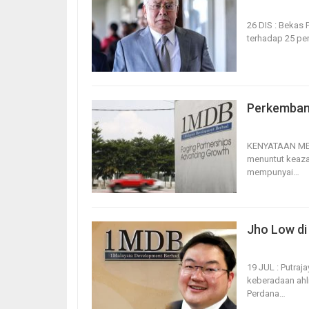
26, Dec 2025
26 DIS : Bekas P
terhadap 25 pe
Perkembang
12, Dec 2025
KENYATAAN M
menuntut keaza
mempunyai
…
Jho Low di
19, Jul 2025
19 JUL : Putraj
keberadaan ahli
Perdana
…