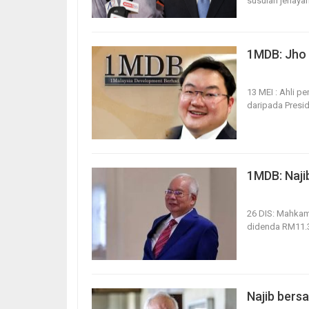
susulan jenaya
1MDB: Jho
13, May 2026
13 MEI : Ahli 
daripada Presid
1MDB: Naji
26, Dec 2025
26 DIS: Mahkam
didenda RM11.38
Najib bers