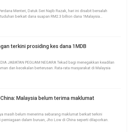
24
0
erdana Menteri, Datuk Seri Najib Razak, hari ini disabit bersalah
rtuduhan berkait dana suapan RM2.3 billion dana 1Malaysia
…
an terkini prosiding kes dana 1MDB
21
0
EDIA
JABATAN PEGUAM NEGARA
Tekad bagi menegakkan keadilan
man dan kecekalan berterusan.
Rata-rata masyarakat di Malaysia
 China: Malaysia belum terima maklumat
13
0
aya masih belum menerima sebarang maklumat berkait terkini
 perniagaan dalam buruan, Jho Low di China seperti dilaporkan.