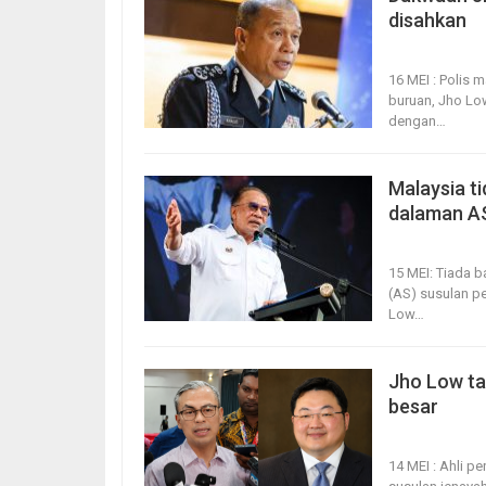
disahkan
16, May 2026
16 MEI : Polis
buruan, Jho Lo
dengan
…
Malaysia t
dalaman A
15, May 2026
15 MEI: Tiada 
(AS) susulan p
Low
…
Jho Low ta
besar
14, May 2026
14 MEI : Ahli 