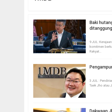
Baki hutan
ditanggung
9, Jul 2026
2
9 JUL: Kerajaa
komitmen berka
Rakyat
…
Pengampuna
3, Jul 2026
1
3 JUL : Pendiri
Taek Jho atau 
Dakwaan Jh