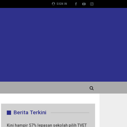
SIGN IN
Berita Terkini
Kini hampir 57% lepasan sekolah pilih TVET