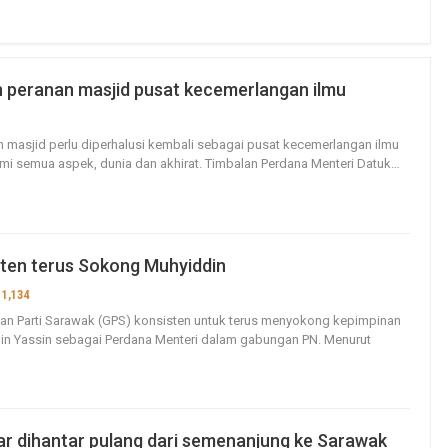
 peranan masjid pusat kecemerlangan ilmu
57
0
n masjid perlu diperhalusi kembali sebagai pusat kecemerlangan ilmu
i semua aspek, dunia dan akhirat.
Timbalan Perdana Menteri Datuk
…
ten terus Sokong Muhyiddin
1,134
0
an Parti Sarawak (GPS) konsisten untuk terus menyokong kepimpinan
din Yassin sebagai Perdana Menteri dalam gabungan PN.
Menurut
jar dihantar pulang dari semenanjung ke Sarawak