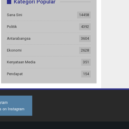
Kategori Popular
Sana Sini
14458
Politik
4392
Antarabangsa
3604
Ekonomi
2628
Kenyataan Media
351
Pendapat
154
gram
s on Instagram