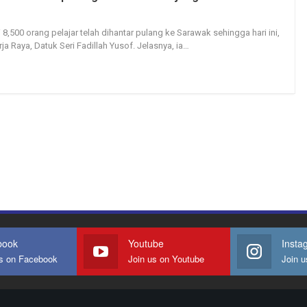
156
0
 8,500 orang pelajar telah dihantar pulang ke Sarawak sehingga hari ini,
rja Raya, Datuk Seri Fadillah Yusof.
Jelasnya, ia
…
book
Youtube
Insta
us on Facebook
Join us on Youtube
Join u