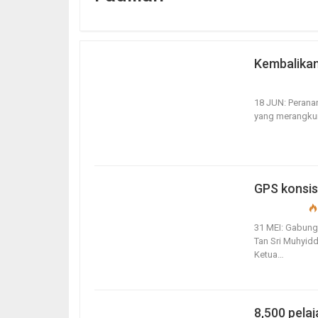
Kembalikan
18, Jun 2023
18 JUN: Perana
yang merangkum
GPS konsis
31, May 2020
31 MEI: Gabung
Tan Sri Muhyid
Ketua
…
8,500 pela