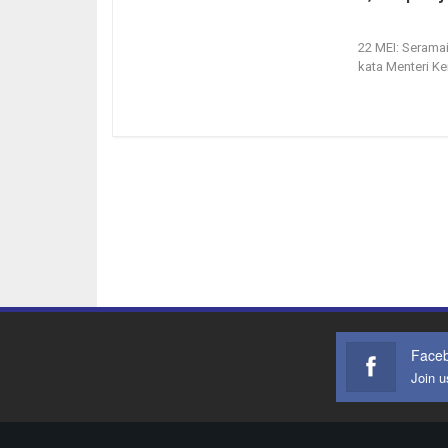
22, May 2020
22 MEI: Seramai
kata Menteri Ke
Face
Join 