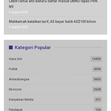
Lebih ramai ahli baharu daftar masuk UMNO lepas PRN
N9
6 August 2026
Mahkamah batalkan tarif, AS bayar balik AS$100 bilion
6 August 2026
Kategori Popular
Sana Sini
14459
Politik
4394
Antarabangsa
3605
Ekonomi
2628
Kenyataan Media
351
Pendapat
154