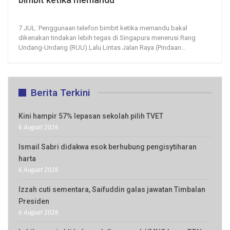
7, Jul 2026
13
0
7 JUL: Penggunaan telefon bimbit ketika memandu bakal
dikenakan tindakan lebih tegas di Singapura menerusi Rang
Undang-Undang (RUU) Lalu Lintas Jalan Raya (Pindaan
…
Berita Terkini
Kini hampir 57% lepasan sekolah pilih TVET
6 August 2026
Ismail Sabri didakwa esok berhubung pengisytiharan
harta
6 August 2026
Izzah cuti sementara, Saifuddin galas jawatan Timbalan
Presiden
6 August 2026